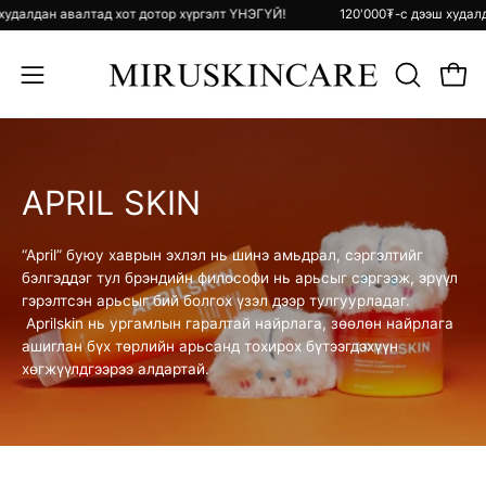
Skip
эш худалдан авалтад хот дотор хүргэлт ҮНЭГҮЙ!
120'000₮-с дээш худ
to
content
Open 
ХАЙЛТ
Open
ХИЙХ
navigation
menu
APRIL SKIN
“April” буюу хаврын эхлэл нь шинэ амьдрал, сэргэлтийг
бэлгэддэг тул брэндийн философи нь арьсыг сэргээж, эрүүл
гэрэлтсэн арьсыг бий болгох үзэл дээр тулгуурладаг.
Aprilskin нь
ургамлын гаралтай найрлага, зөөлөн найрлага
ашиглан бүх төрлийн арьсанд тохирох бүтээгдэхүүн
хөгжүүлдгээрээ алдартай.