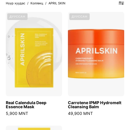
Нүүр хуудас
/
Коллекц
/
APRIL SKIN
Real
Carrotene
ДУУССАН
ДУУССАН
Calendula
IPMP
Deep
Hydromelt
Essence
Cleansing
Mask
Balm
Real Calendula Deep
Carrotene IPMP Hydromelt
Essence Mask
Cleansing Balm
5,900 MNT
49,900 MNT
Real