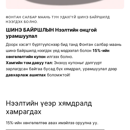
ФОНТАН САЛБАР МААНЬ ТУН УДАХГҮЙ ШИНЭ БАЙРШИЛД
НЭЭГДЭХ БОЛНО.
ШИНЭ БАЙРШЛЫН Нээлтийн онцгой
урамшуулал
Доорх хэсэгт бүртгүүлснээр бид танд Фонтан салбар маань
шинэ байршилд нээгдэх үед мэдээлэл болон
15%-ийн
хөнгөлөлтийн купон
илгээх болно.
Хамгийн том давуу тал:
Энэхүү купоныг дэлгүүрт
зарлагдсан байгаа бусад бүх хямдрал, урамшуулал дээр
давхарлаж ашиглах
боломжтой!
Нээлтийн үеэр хямдралд
хамрагдах
15%-ийн хөнгөлөлтөө авах имэйлээ оруулна уу.