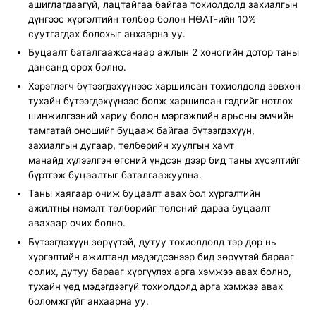
ашиглагдаагүй, лацтайгаа байгаа тохиолдолд захиалгын
дүнгээс хүргэлтийн төлбөр болон НӨАТ-ийн 10%
суутгагдах болохыг анхаарна уу.
Буцаалт баталгаажсанаар ажлын 2 хоногийн дотор таны
дансанд орох болно.
Хэрэглэгч бүтээгдэхүүнээс харшилсан тохиолдолд
зөвхөн
тухайн бүтээгдэхүүнээс болж харшилсан гэдгийг нотлох
шинжилгээний хариу болон мэргэжлийн арьсны эмчийн
тамгатай оношийг буцааж байгаа бүтээгдэхүүн,
захиалгын дугаар, төлбөрийн хуулгын хамт
манайд хүлээлгэн өгсний үндсэн дээр бид таны хүсэлтийг
бүртгэж буцаалтыг баталгаажуулна.
Таны хаягаар очиж буцаалт авах бол хүргэлтийн
ажилтны нэмэлт төлбөрийг төлсний дараа буцаалт
авахаар очих болно.
Бүтээгдэхүүн зөрүүтэй, дутуу тохиолдолд тэр дор нь
хүргэлтийн ажилтанд мэдэгдсэнээр бид зөрүүтэй барааг
солих, дутуу барааг хүргүүлэх арга хэмжээ авах болно,
тухайн үед мэдэгдээгүй тохиолдолд арга хэмжээ авах
боломжгүйг анхаарна уу.