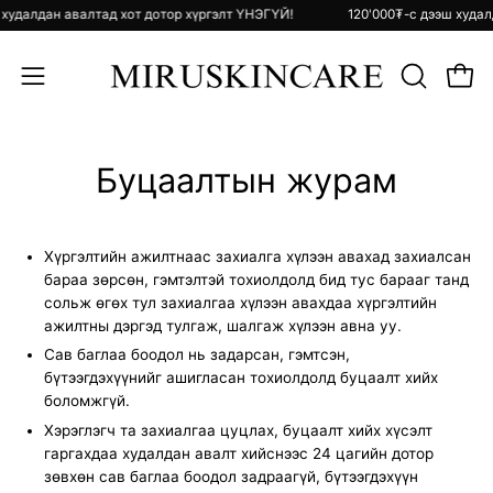
Skip
эш худалдан авалтад хот дотор хүргэлт ҮНЭГҮЙ!
120'000₮-с дээш худ
to
content
Open 
ХАЙЛТ
Open
ХИЙХ
navigation
menu
Буцаалтын журам
Хүргэлтийн ажилтнаас захиалга хүлээн авахад захиалсан
бараа зөрсөн, гэмтэлтэй тохиолдолд бид тус барааг танд
сольж өгөх тул захиалгаа хүлээн авахдаа хүргэлтийн
ажилтны дэргэд тулгаж, шалгаж хүлээн авна уу.
Сав баглаа боодол нь задарсан, гэмтсэн,
бүтээгдэхүүнийг ашигласан тохиолдолд буцаалт хийх
боломжгүй.
Хэрэглэгч та захиалгаа цуцлах, буцаалт хийх хүсэлт
гаргахдаа худалдан авалт хийснээс 24 цагийн дотор
зөвхөн сав баглаа боодол задраагүй, бүтээгдэхүүн