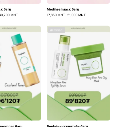
ск багц
Mediheal маск багц
40,700 MNT
17,850 MNT
21,000 MNT
Beplain
Beplain
ДУУССАН
тайвшруулдаг
нүхжилтийн
багц
багц
шруулдаг багц
Beplain нүхжилтийн багц