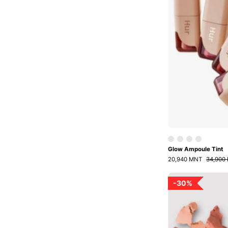
Glow Ampoule Tint
20,940 MNT
34,900
30%