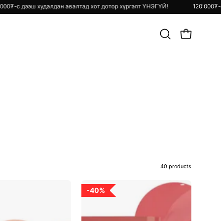
элт ҮНЭГҮЙ!
120'000₮-с дээш худалдан авалтад хот дотор хүргэлт Ү
Хайлт
OPEN CART
хийх
40 products
Beauty
Dewy
40%
Bento
Bar