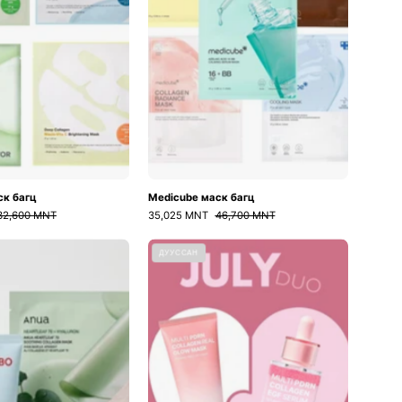
ск багц
Medicube маск багц
32,600 MNT
35,025 MNT
46,700 MNT
The
Collagen
ДУУССАН
Reset
Duo
&
Refresh
Routine