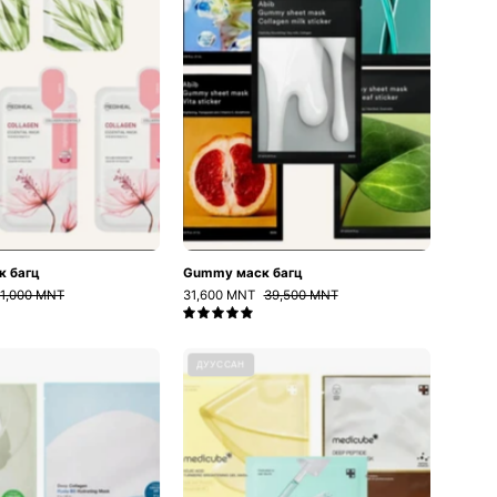
к багц
Gummy маск багц
1,000 MNT
31,600 MNT
39,500 MNT
5.0
Sungboon
Medicube
ДУУССАН
маск
маск
багц
багц