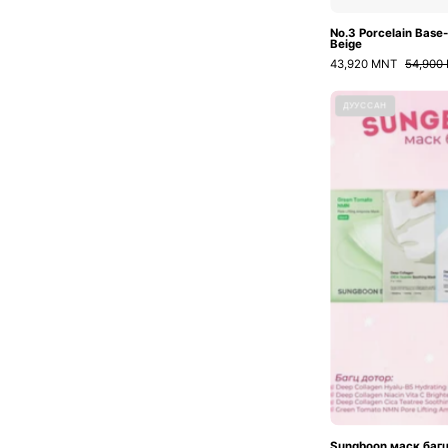
No.3 Porcelain Base
Beige
43,920 MNT
54,900
ДУУССАН
Sungboon маск баг