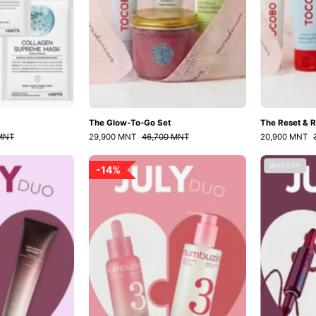
The Glow-To-Go Set
The Reset & R
 MNT
29,900 MNT
46,700 MNT
20,900 MNT
Hydrating
No.3
ДУУССАН
14%
duo
Duo