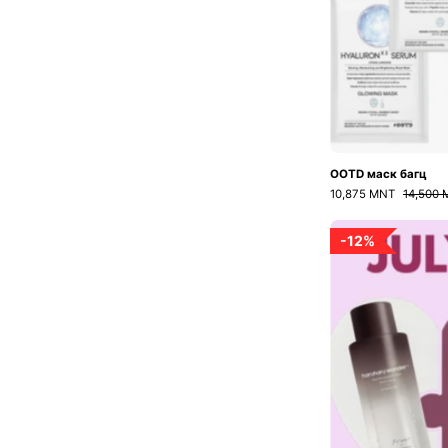
OOTD маск багц
10,875 MNT
14,500
12%