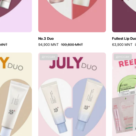
No.3 Duo
Fullest Lip Du
 MNT
94,900 MNT
109,800 MNT
63,900 MNT
BOJ
BOJ
ДУУССАН
ДУУССАН
Double
Aqua-
set
fresh
Double
set