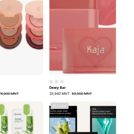
Dewy Bar
74,900 MNT
35,940 MNT
59,900 MNT
Mediheal
Gummy
ДУУССАН
маск
маск
багц
багц