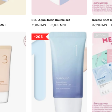
BOJ Aqua-fresh Double set
Reedle Shot 
 MNT
71,850 MNT
95,800 MNT
37,200 MNT
No.3
No.1
ДУУССАН
20%
Porcelain
Pure
Base-
Glass
skip
Clean
Tone
Tone
Up
Up
Beige