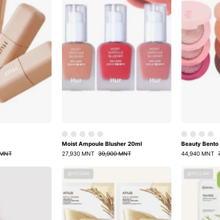
20ml
Moist Ampoule Blusher 20ml
Beauty Bento
 MNT
27,930 MNT
39,900 MNT
44,940 MNT
Mellow
Anua
ДУУССАН
ДУУССАН
Dual
маск
Blush
багц