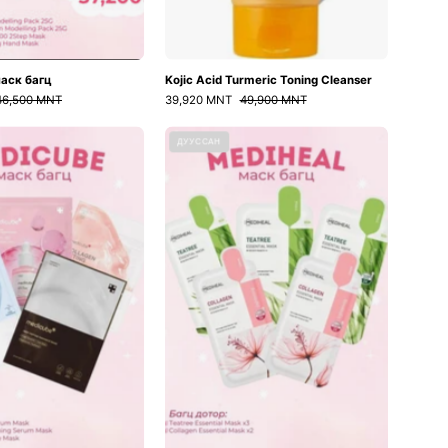
маск багц
Kojic Acid Turmeric Toning Cleanser
46,500 MNT
39,920 MNT
49,900 MNT
Medicube
Mediheal
ДУУССАН
маск
маск
багц
багц