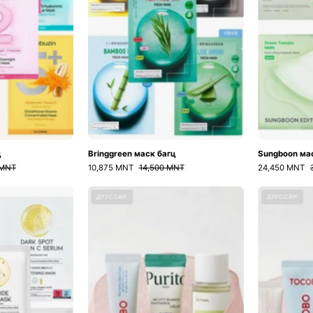
ц
Bringgreen маск багц
Sungboon ма
 MNT
10,875 MNT
14,500 MNT
24,450 MNT
OOTD
The
ДУУССАН
ДУУССАН
маск
Glow-
багц
To-
Go
Set