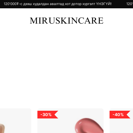
р хүргэлт ҮНЭГҮЙ!
120'000₮-с дээш худалдан авалтад хот дотор хүрг
Glow
Moist
30%
40%
Ampoule
Ampoule
int
Blusher