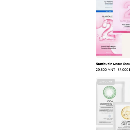
Numbuzin маск баг
29,600 MNT
37,000
ДУУССАН