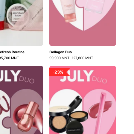
efresh Routine
Collagen Duo
35,700 MNT
99,900 MNT
127,800 MNT
Fullest
Beauty
23%
Lip
Duo
Duo