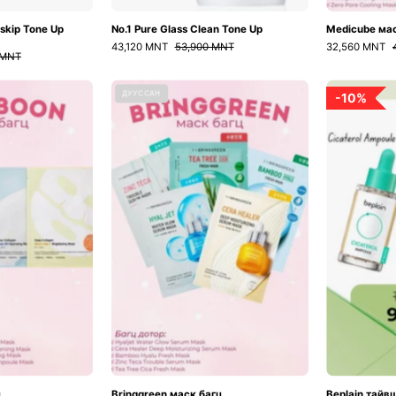
-skip Tone Up
No.1 Pure Glass Clean Tone Up
Medicube ма
43,120 MNT
53,900 MNT
32,560 MNT
 MNT
Sungboon
Bringgreen
ДУУССАН
10%
маск
маск
багц
багц
ц
Bringgreen маск багц
Beplain тайв