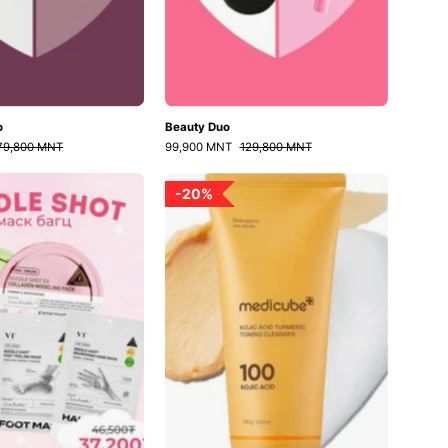
o
Beauty Duo
79,800 MNT
99,900 MNT
129,800 MNT
Reedle
Kojic
20%
Shot
Acid
маск
Turmeric
багц
Toning
Cleanser