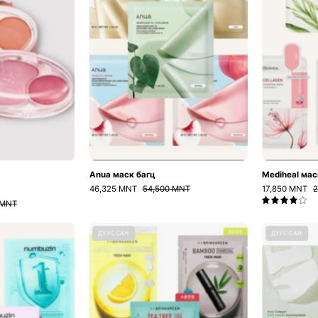
Anua маск багц
Mediheal мас
46,325 MNT
54,500 MNT
17,850 MNT
2
 MNT
4.0
Numbuzin
Bringgreen
ДУУССАН
ДУУССАН
маск
маск
багц
багц