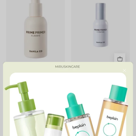
Close
Prime Primer Classic
Prime Primer Hydrating
51,900 MNT
51,900 MNT
Clean
Essence
It
Skin
Zero
Pink
Cleansing
Cushion
Balm