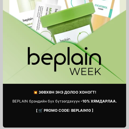
Brightening
Clean It Zero Cleansing
Essence Skin Pink Cushion
Balm Brightening
64,900 MNT
54,900 MNT
💥 ЗӨВХӨН ЭНЭ ДОЛОО ХОНОГТ!
BEPLAIN брэндийн бүх бүтээгдэхүүн
-10% ХЯМДАРЛАА.
[ 🛒 PROMO CODE: BEPLAIN10 ]