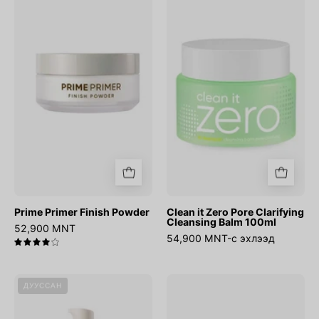
Primer
it
Finish
Zero
Powder
Pore
Clarifying
Cleansing
Balm
100ml
Prime Primer Finish Powder
Clean it Zero Pore Clarifying
Cleansing Balm 100ml
52,900 MNT
54,900 MNT-с эхлээд
4.0
Prime
Prime
ДУУССАН
Primer
Primer
Classic
Hydrating