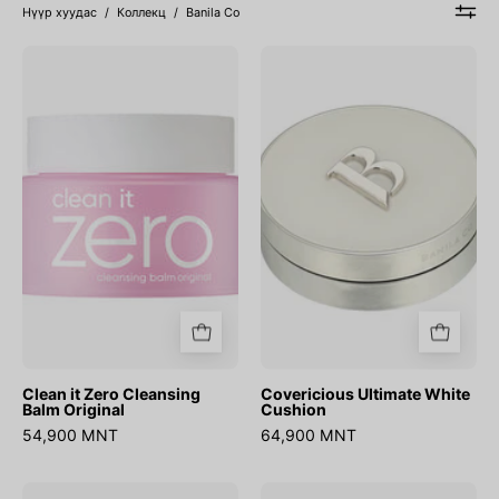
Нүүр хуудас
/
Коллекц
/
Banila Co
Clean
Covericious
it
Ultimate
Zero
White
Cleansing
Cushion
Balm
Original
Clean it Zero Cleansing
Covericious Ultimate White
Balm Original
Cushion
54,900 MNT
64,900 MNT
Prime
Clean