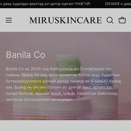
Skip
00₮-с дээш худалдан авалтад хот дотор хүргэлт ҮНЭГҮЙ!
120'000₮-с
to
content
Open 
ХАЙЛТ
Open
ХИЙХ
navigation
menu
Banila Co
Banila Co нь 2006 онд байгуулагдсан Солонгосын гоо
сайхны брэнд бөгөөд арьс арчилгаа болон нүүр будалтын
бүтээгдэхүүнээрээ дэлхий даяар танигдсан K-beauty брэнд
юм. Брэнд нь энгийн боловч үр дүнтэй арьс арчилгааг
санал болгож, арьсыг эрүүл, цэвэр, гэрэлтсэн байлгахад
чиглэсэн бүтээгдэхүүн хөгжүүлдэг.