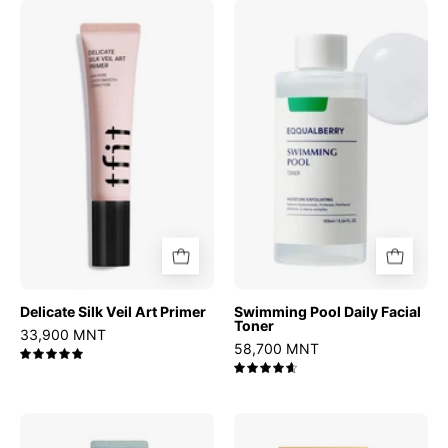
Delicate
Swimming
Silk
Pool
Veil
Daily
Art
Facial
Primer
Toner
Delicate Silk Veil Art Primer
Swimming Pool Daily Facial
Toner
33,900 MNT
58,700 MNT
5.0
4.7
Hydrate
Black