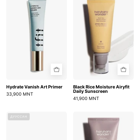
Vanish
Rice
Art
Moisture
Primer
Airyfit
Daily
Sunscreen
Hydrate Vanish Art Primer
Black Rice Moisture Airyfit
Daily Sunscreen
33,900 MNT
41,900 MNT
Guerande
Black
ДУУССАН
Sea
Rice
Salt
Pure
Perfume
Mineral