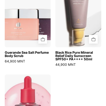
Body
Relief
Scrub
Daily
Sunscreen
SPF50+
PA++++
50ml
Guerande Sea Salt Perfume
Black Rice Pure Mineral
Body Scrub
Relief Daily Sunscreen
SPF50+ PA++++ 50ml
64,900 MNT
44,900 MNT
TXA
Niacinamide
15
Serum
30ml