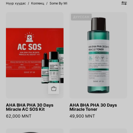
Нүүр хуудас
/
Коллекц
/
Some By Mi
AHA
AHA
ДУУССАН
BHA
BHA
PHA
PHA
30
30
Days
Days
Miracle
Miracle
AC
Toner
SOS
Kit
AHA BHA PHA 30 Days
AHA BHA PHA 30 Days
Miracle AC SOS Kit
Miracle Toner
62,000 MNT
49,900 MNT
AHA
AHA