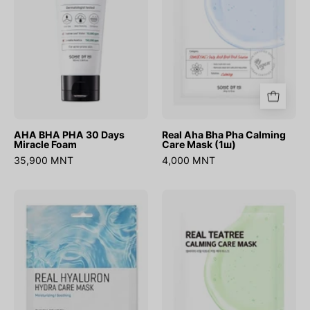
Miracle
Care
Foam
Mask
(1ш)
AHA BHA PHA 30 Days
Real Aha Bha Pha Calming
Miracle Foam
Care Mask (1ш)
35,900 MNT
4,000 MNT
Real
Real
Hyaluron
Teatree
Hydra
Calming
Care
Care
Mask
Mask
(1ш)
(1ш)