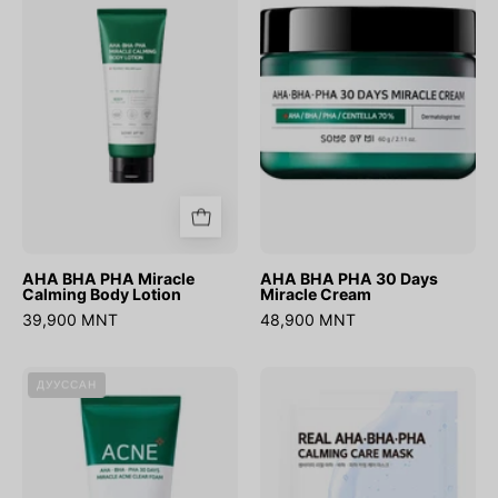
Miracle
30
Calming
Days
Body
Miracle
Lotion
Cream
AHA BHA PHA Miracle
AHA BHA PHA 30 Days
Calming Body Lotion
Miracle Cream
39,900 MNT
48,900 MNT
AHA
Real
ДУУССАН
BHA
Aha
PHA
Bha
30
Pha
Days
Calming