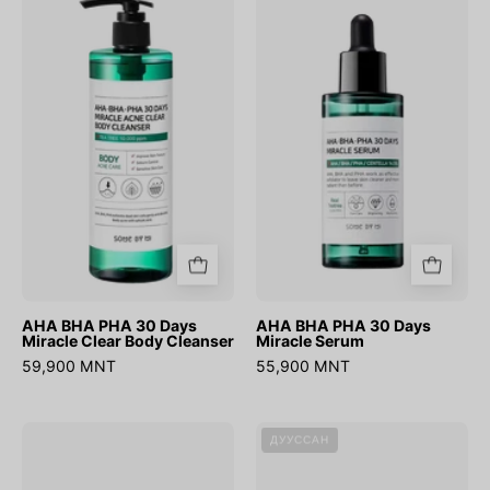
BHA
BHA
PHA
PHA
30
30
Days
Days
Miracle
Miracle
Clear
Serum
Body
Cleanser
AHA BHA PHA 30 Days
AHA BHA PHA 30 Days
Miracle Clear Body Cleanser
Miracle Serum
59,900 MNT
55,900 MNT
AHA
AHA
ДУУССАН
BHA
BHA
PHA
PHA