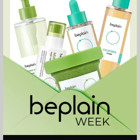
Retinol
Yuja
Retinal
Niacin
Firming
Brightening
Body
Body
Cream
Serum
Mist
80ml
Retinol Retinal Firming Body
Yuja Niacin Brightening
Cream
Body Serum Mist 80ml
49,900 MNT
39,900 MNT