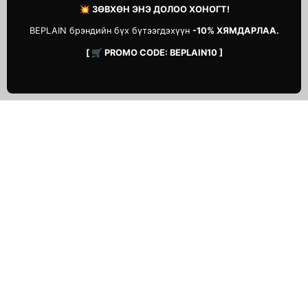
💥 ЗӨВХӨН ЭНЭ ДОЛОО ХОНОГТ!
BEPLAIN брэндийн бүх бүтээгдэхүүн
-10% ХЯМДАРЛАА.
[ 🛒 PROMO CODE: BEPLAIN10 ]
ТУСЛАМЖ