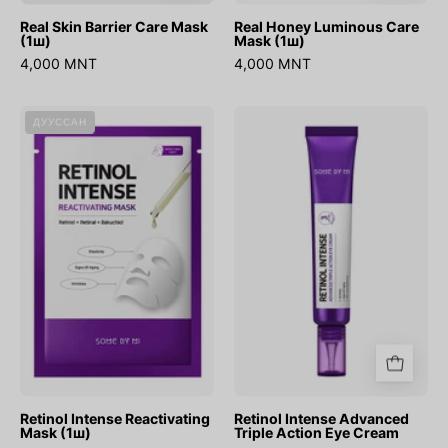
Real Skin Barrier Care Mask
Real Honey Luminous Care
(1ш)
Mask (1ш)
4,000 MNT
4,000 MNT
Retinol
Retinol
ДУУССАН
Intense
Intense
Reactivating
Advanced
Mask
Triple
(1ш)
Action
Eye
Cream
Retinol Intense Reactivating
Retinol Intense Advanced
Mask (1ш)
Triple Action Eye Cream