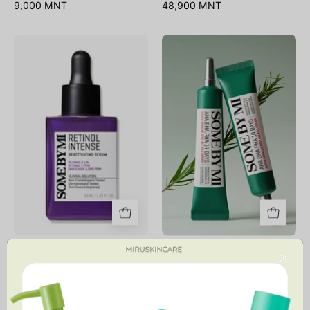
9,000 MNT
48,900 MNT
Retinol
AHA
Intense
BHA
Reactivating
PHA
Serum
14
Days
Super
Miracle
Spot
All
Kill
Cream
Retinol Intense Reactivating
AHA BHA PHA 14 Days
Serum
Super Miracle Spot All Kill
Close
Cream
59,900 MNT
57,900 MNT