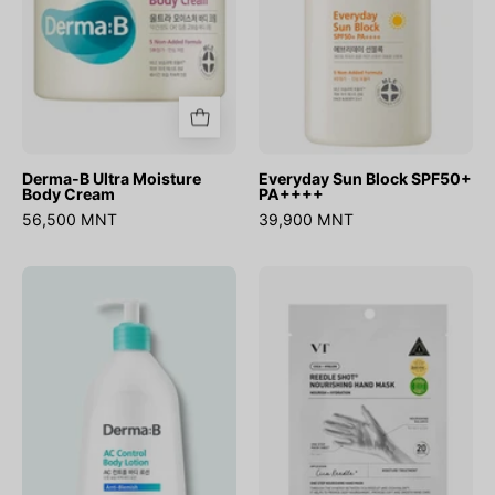
Derma-B Ultra Moisture
Everyday Sun Block SPF50+
Body Cream
PA++++
56,500 MNT
39,900 MNT
AC
Reedle
Control
Shot
Body
Nourishing
Lotion
Hand
Mask