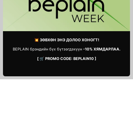
Cream
Body Serum Mist 80ml
49,900 MNT
39,900 MNT
💥 ЗӨВХӨН ЭНЭ ДОЛОО ХОНОГТ!
BEPLAIN брэндийн бүх бүтээгдэхүүн
-10% ХЯМДАРЛАА.
[ 🛒 PROMO CODE: BEPLAIN10 ]
ТУСЛАМЖ