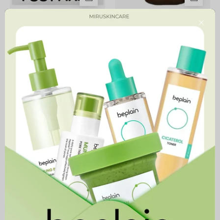
Reedle Shot Foot Peeling
Hotel Therapy Body Lotion
Close
Mask
34,900 MNT
9,900 MNT
Retinol
Yuja
Retinal
Niacin
Firming
Brightening
Body
Body
Cream
Serum
Mist
80ml
Retinol Retinal Firming Body
Yuja Niacin Brightening