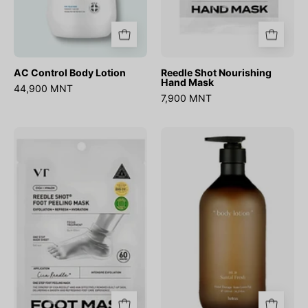
AC Control Body Lotion
Reedle Shot Nourishing
Hand Mask
44,900 MNT
7,900 MNT
Reedle
Hotel
Shot
Therapy
Foot
Body
Peeling
Lotion
Mask