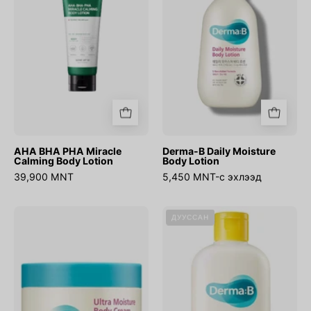
Calming
Body
Body
Lotion
Lotion
AHA BHA PHA Miracle
Derma-B Daily Moisture
Calming Body Lotion
Body Lotion
39,900 MNT
5,450 MNT-с эхлээд
Derma-
Everyday
ДУУССАН
B
Sun
Ultra
Block
Moisture
SPF50+
Body
PA++++
Cream