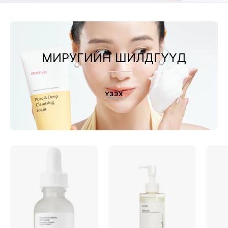
МИРУГИЙН ШИЛДГҮҮД
ҮЗЭХ
Niacinamide
Heartleaf
10%
Pore
+
Control
Zinc
Cleansing
1%
Oil