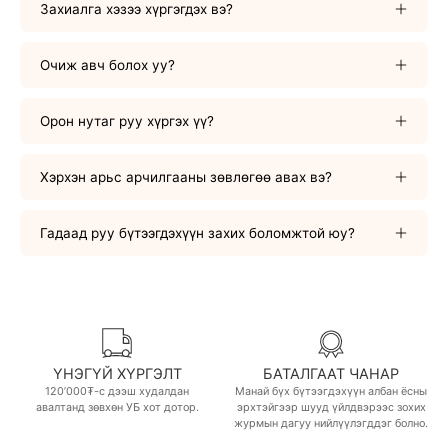
Захиалга хэзээ хүргэгдэх вэ?
Очиж авч болох уу?
Орон нутаг руу хүргэх үү?
Хэрхэн арьс арчилгааны зөвлөгөө авах вэ?
Гадаад руу бүтээгдэхүүн захих боломжтой юу?
ҮНЭГҮЙ ХҮРГЭЛТ
БАТАЛГААТ ЧАНАР
120’000₮-с дээш худалдан
Манай бүх бүтээгдэхүүн албан ёсны
авалтанд зөвхөн УБ хот дотор.
эрхтэйгээр шууд үйлдвэрээс зохих
журмын дагуу нийлүүлэгддэг болно.