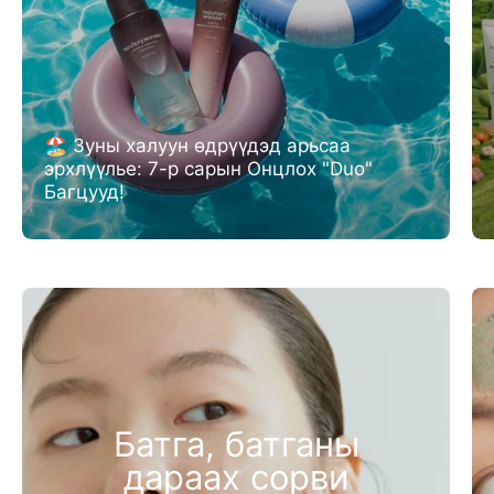
🏖️ Зуны халуун өдрүүдэд арьсаа
эрхлүүлье: 7-р сарын Онцлох "Duo"
Багцууд!
Батга, батганы
дараах сорви