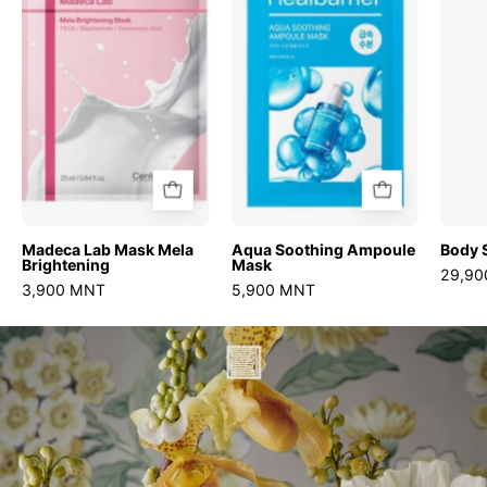
Mask
Ampoule
Mela
Mask
Brightening
Madeca Lab Mask Mela
Aqua Soothing Ampoule
Body 
Brightening
Mask
29,9
3,900 MNT
5,900 MNT