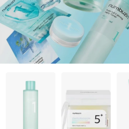
No.1
No.5
Pure-
Vitamin-
full
Niacinamide
Calming
Concentrated
Herb
Pad
Toner
180ml(70Pads)