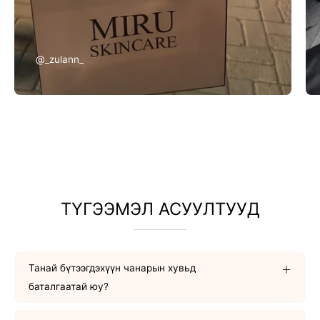
@_zulann_
ТҮГЭЭМЭЛ АСУУЛТУУД
Танай бүтээгдэхүүн чанарын хувьд
баталгаатай юу?