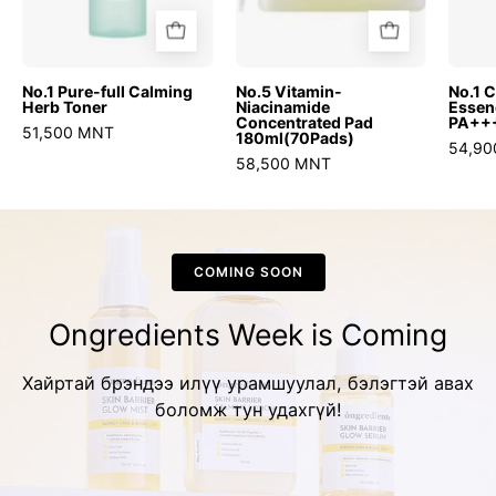
No.1 Pure-full Calming
No.5 Vitamin-
No.1 C
Herb Toner
Niacinamide
Essen
Concentrated Pad
PA++
51,500 MNT
180ml(70Pads)
54,9
58,500 MNT
COMING SOON
Ongredients Week is Coming
Хайртай брэндээ илүү урамшуулал, бэлэгтэй авах
боломж тун удахгүй!