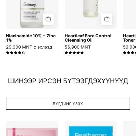
Niacinamide 10% + Zinc
Heartleaf Pore Control
Heart
1%
Cleansing Oil
Toner
29,900 MNT-с эхлээд
56,900 MNT
59,90
4.5
4.8
ШИНЭЭР ИРСЭН БҮТЭЭГДЭХҮҮНҮҮД
БҮГДИЙГ ҮЗЭХ
Madeca
Aqua
Lab
Soothing