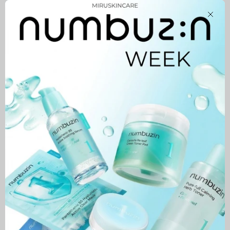
Serum
Close
White Truffle Vital Spray
Serum
72,900 MNT