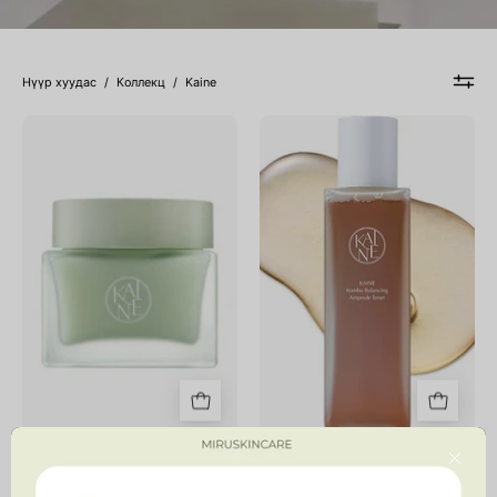
Нүүр хуудас
/
Коллекц
/
Kaine
Green
Kombu
Calm
Balancing
Aqua
Ampoule
Cream
Toner
Green Calm Aqua Cream
Kombu Balancing Ampoule
Close
Toner
46,900 MNT