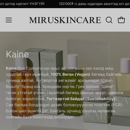
Skip
ад хот дотор хүргэлт ҮНЭГҮЙ!
120'000₮-с дээш худалдан авалтад хот
to
content
Open 
ХАЙЛТ
Open
ХИЙХ
navigation
menu
Kaine
Kaine
бол Солонгосын арьс арчилгааны зах зээлд маш
хурдтай гарч ирж буй,
100% Веган (Vegan)
бөгөөд байгаль
орчинд ээлтэй, тогтвортой хөгжлийг эрхэмлэдэг "Clean
Beauty" брэнд юм. Брэндийн нэр нь Грек хэлний "Шинэ"
гэсэн утгатай үгнээс гаралтай бөгөөд арьсыг эрүүл, шинэлэг
байлгах зорилготой.
Тогтвортой байдал (Sustainability):
Сав баглаа боодолдоо дахин боловсруулсан пластик (PCR)
болон шил ашигладаг, байгаль орчинд үзүүлэх нөлөөгөө
хамгийн бага байлгахад анхаардаг.