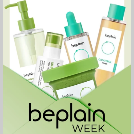
44,900 MNT
Rosemary
Vegan
ДУУССАН
Relief
Collagen
Gel
Youth
Cleanser
Cream
Rosemary Relief Gel
Vegan Collagen Youth
Cleanser
Cream
34,900 MNT
49,900 MNT