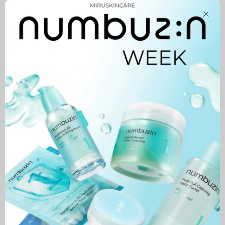
Close
WONDER Ceramide Mochi
Toner
44,900 MNT