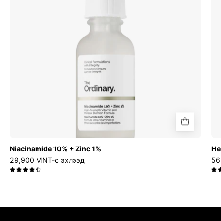
Zinc
1%
Niacinamide 10% + Zinc 1%
He
29,900 MNT-с эхлээд
56
4.5