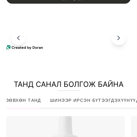
ТАНД САНАЛ БОЛГОЖ БАЙНА
ЗӨВХӨН ТАНД
ШИНЭЭР ИРСЭН БҮТЭЭГДЭХҮҮНҮҮ
Niacinamide
10%
+