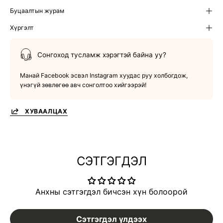
Буцаалтын журам
Хүргэлт
Сонгоход тусламж хэрэгтэй байна уу?
Манай Facebook эсвэл Instagram хуудас руу холбогдож,
үнэгүй зөвлөгөө авч сонголтоо хийгээрэй!
ХУВААЛЦАХ
СЭТГЭГДЭЛ
Анхны сэтгэгдэл бичсэн хүн болоорой
Сэтгэгдэл үлдээх