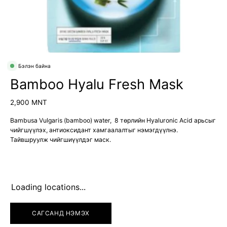
Бэлэн байна
Bamboo Hyalu Fresh Mask
2,900 MNT
Bambusa Vulgaris (bamboo) water, 8 төрлийн Hyaluronic Acid арьсыг
чийгшүүлэх, антиоксидант хамгаалалтыг нэмэгдүүлнэ.
Тайвшруулж чийгшиүүлдэг маск.
Loading locations...
САГСАНД НЭМЭХ