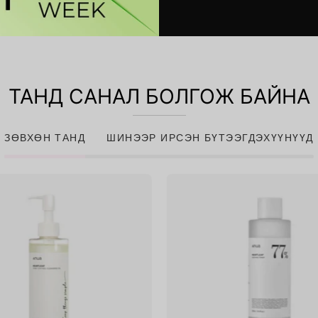
ТАНД САНАЛ БОЛГОЖ БАЙНА
ЗӨВХӨН ТАНД
ШИНЭЭР ИРСЭН БҮТЭЭГДЭХҮҮНҮҮД
Heartleaf
Heartlea
Pore
77%
Control
Soothing
Cleansing
Toner
Oil