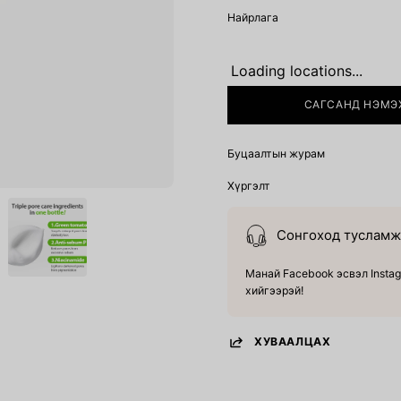
Найрлага
Loading locations...
САГСАНД НЭМЭ
Буцаалтын журам
Хүргэлт
Сонгоход тусламж 
Манай Facebook эсвэл Instag
хийгээрэй!
ХУВААЛЦАХ