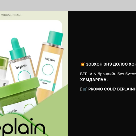
СЭТГЭГДЭЛ
Анхны сэтгэгдэл бичсэн хүн болоорой
Сэтгэгдэл үлдээх
💥 ЗӨВХӨН ЭНЭ ДОЛОО ХО
BEPLAIN брэндийн бүх бүтэ
ХЯМДАРЛАА.
[ 🛒 PROMO CODE: BEPLAIN1
Vita B3 Source
1025 Dokdo Cl
MNT 42,900
MNT 33,900