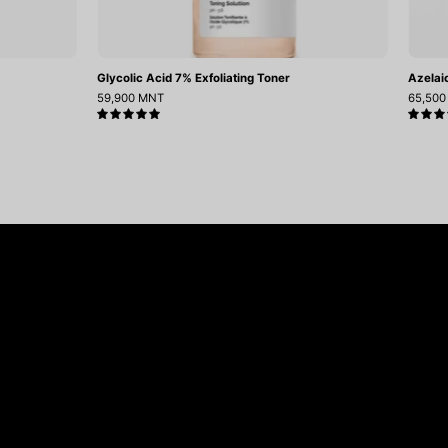
Glycolic Acid 7% Exfoliating Toner
Azelai
59,900 MNT
65,50
5.0