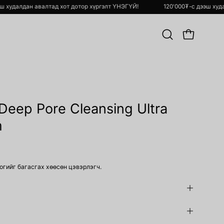
 дээш худалдан авалтад хот дотор хүргэлт ҮНЭГҮЙ!
120'000₮-с дээш 
Хайлт
OPEN CART
хийх
Open
image
Deep Pore Cleansing Ultra
lightbox
m
огийг багасгах хөөсөн цэвэрлэгч.