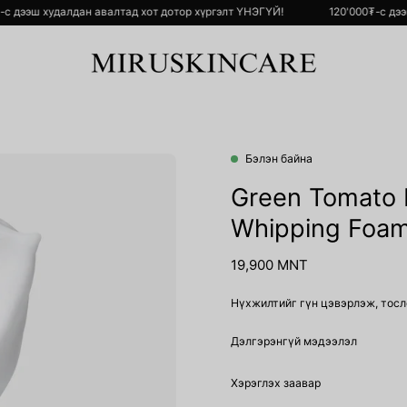
00₮-с дээш худалдан авалтад хот дотор хүргэлт ҮНЭГҮЙ!
120'000₮-с
Бэлэн байна
Open
image
Green Tomato 
lightbox
Whipping Foa
19,900 MNT
Нүхжилтийг гүн цэвэрлэж, тосл
Дэлгэрэнгүй мэдээлэл
Хэрэглэх заавар