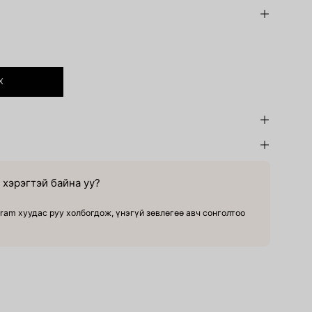
Х
хэрэгтэй байна уу?
ram хуудас руу холбогдож, үнэгүй зөвлөгөө авч сонголтоо