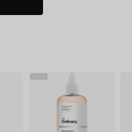
f
Glycolic
ДУУССАН
Acid
7%
Exfoliating
Toner