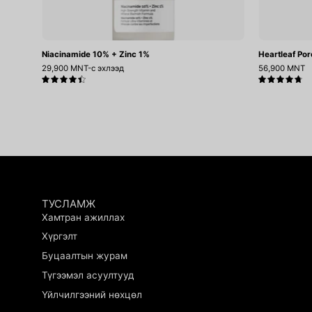
Niacinamide 10% + Zinc 1%
Heartleaf Por
29,900 MNT-с эхлээд
56,900 MNT
4.5
4.8
ТУСЛАМЖ
Хамтран ажиллах
Хүргэлт
Буцаалтын журам
.
Tsatsahaar sergesen medremj
Түгээмэл асуултууд
ugdg
Үйлчилгээний нөхцөл