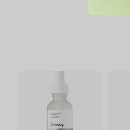
Niacinamide
10%
+
Zinc
1%