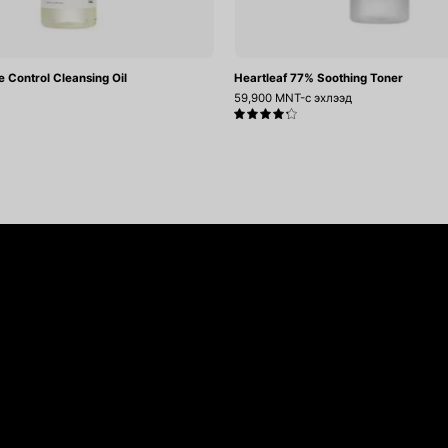
e Control Cleansing Oil
Heartleaf 77% Soothing Toner
59,900 MNT-с эхлээд
4.3