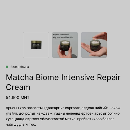
Бэлэн байна
Matcha Biome Intensive Repair
Cream
54,900 MNT
Арьсны хамгаалалтын давхаргыг сэргээж, алдсан чийгийг нөхөж,
улайлт, цочролыг намдааж, гадны нөлөөнд өртсөн арьсыг богино
хугацаанд сэргээх үйлчилгээтэй матча, пробиотикоор баялаг
чийгшүүлэгч тос.