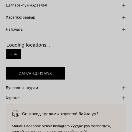
Дэлгэрэнгүй мэдээлэл
Хэрэглэх заавар
Найрлага
Loading locations...
SIZE
50 ml
САГСАНД НЭМЭХ
Буцаалтын журам
Хүргэлт
Сонгоход тусламж хэрэгтэй байна уу?
Манай Facebook эсвэл Instagram хуудас руу холбогдож,
үнэгүй зөвлөгөө авч сонголтоо хийгээрэй!