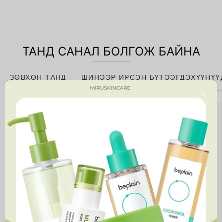
ТАНД САНАЛ БОЛГОЖ БАЙНА
ЗӨВХӨН ТАНД
ШИНЭЭР ИРСЭН БҮТЭЭГДЭХҮҮНҮҮ
Close
Niacinamide
10%
+
Zinc
1%