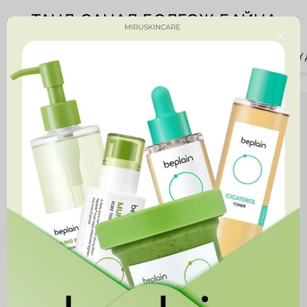
ТАНД САНАЛ БОЛГОЖ БАЙНА
Close
ЗӨВХӨН ТАНД
ШИНЭЭР ИРСЭН БҮТЭЭГДЭХҮҮНҮҮ
Niacinamide
10%
+
Zinc
1%