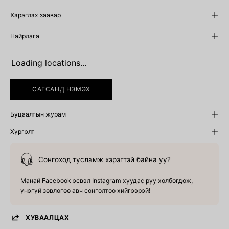
Хэрэглэх заавар
Найрлага
Loading locations...
САГСАНД НЭМЭХ
Буцаалтын журам
Хүргэлт
Сонгоход тусламж хэрэгтэй байна уу?
Манай Facebook эсвэл Instagram хуудас руу холбогдож,
үнэгүй зөвлөгөө авч сонголтоо хийгээрэй!
ХУВААЛЦАХ