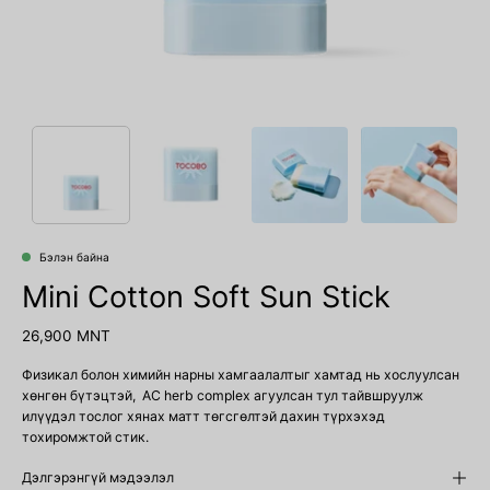
Бэлэн байна
Mini Cotton Soft Sun Stick
26,900 MNT
Физикал болон химийн нарны хамгаалалтыг хамтад нь хослуулсан
хөнгөн бүтэцтэй, AC herb complex агуулсан тул тайвшруулж
илүүдэл тослог хянах матт төгсгөлтэй дахин түрхэхэд
тохиромжтой стик.
Дэлгэрэнгүй мэдээлэл