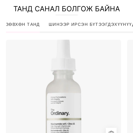
ТАНД САНАЛ БОЛГОЖ БАЙНА
ЗӨВХӨН ТАНД
ШИНЭЭР ИРСЭН БҮТЭЭГДЭХҮҮНҮҮ
Niacinamide
10%
+
Zinc
1%