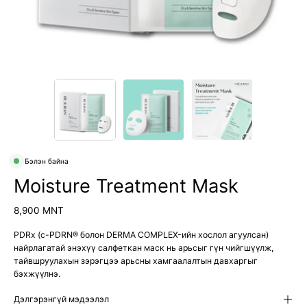
Бэлэн байна
Moisture Treatment Mask
8,900 MNT
PDRx (c-PDRN® болон DERMA COMPLEX-ийн хослол агуулсан)
найрлагатай энэхүү салфеткан маск нь арьсыг гүн чийгшүүлж,
тайвшруулахын зэрэгцээ арьсны хамгаалалтын давхаргыг
бэхжүүлнэ.
Дэлгэрэнгүй мэдээлэл