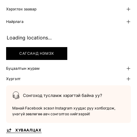
Хэрэглэх заавар
Найрлага
Loading locations...
САГСАНД НЭМЭХ
Буцаалтын журам
Хүргэлт
Сонгоход тусламж хэрэгтэй байна уу?
Манай Facebook эсвэл Instagram хуудас руу холбогдож,
үнэгүй зөвлөгөө авч сонголтоо хийгээрэй!
ХУВААЛЦАХ