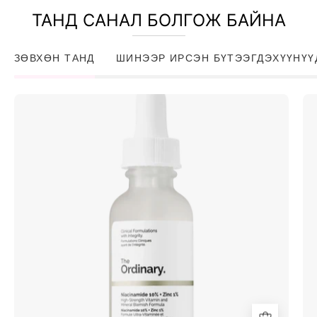
ТАНД САНАЛ БОЛГОЖ БАЙНА
ЗӨВХӨН ТАНД
ШИНЭЭР ИРСЭН БҮТЭЭГДЭХҮҮНҮҮ
Niacinamide
10%
+
Zinc
1%