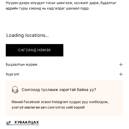
Нүүрэн дээрх илүүдэл тосыг шингээж, нүхжилт дарж, будалтыг
өдрийн турш хэвэнд нь хадгалдаг шахмал пудр.
Loading locations...
САГСАНД НЭМЭХ
Буцаалтын журам
Хүргэлт
Сонгоход тусламж хэрэгтэй байна уу?
Манай Facebook эсвэл Instagram хуудас руу холбогдож,
үнэгүй зөвлөгөө авч сонголтоо хийгээрэй!
ХУВААЛЦАХ