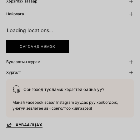
Хэрэглэх заавар
Найрлага
Loading locations...
САГСАНД НЭМЭХ
Буцаалтын журам
Хүргэлт
Сонгоход тусламж хэрэгтэй байна уу?
Манай Facebook эсвэл Instagram хуудас руу холбогдож,
үнэгүй зөвлөгөө авч сонголтоо хийгээрэй!
ХУВААЛЦАХ