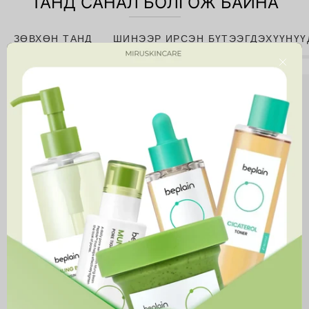
ТАНД САНАЛ БОЛГОЖ БАЙНА
ЗӨВХӨН ТАНД
ШИНЭЭР ИРСЭН БҮТЭЭГДЭХҮҮНҮҮ
Close
Niacinamide
10%
+
Zinc
1%