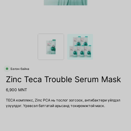
Бэлэн байна
Zinc Teca Trouble Serum Mask
6,900 MNT
TECA комплекс, Zinc PCA нь тослог зогсоох, антибактери үйлдэл
үзүүлдэг. Үрэвсэл батгатай арьсанд тохиромжтой маск.