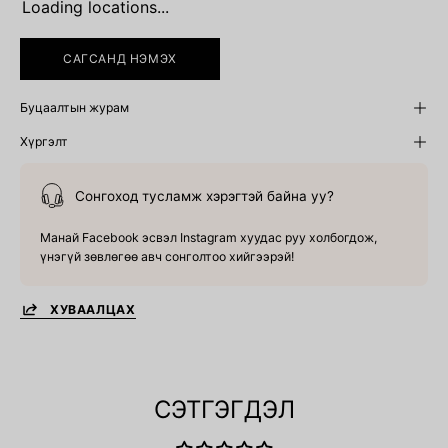
Loading locations...
САГСАНД НЭМЭХ
Буцаалтын журам
Хүргэлт
Сонгоход тусламж хэрэгтэй байна уу?
Манай Facebook эсвэл Instagram хуудас руу холбогдож,
үнэгүй зөвлөгөө авч сонголтоо хийгээрэй!
ХУВААЛЦАХ
СЭТГЭГДЭЛ