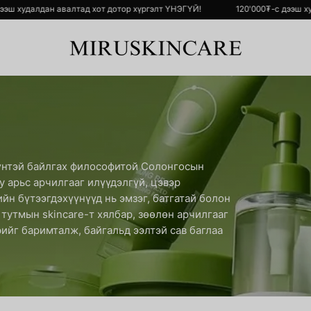
0₮-с дээш худалдан авалтад хот дотор хүргэлт ҮНЭГҮЙ!
120'000₮-с д
 дүнтэй байлгах философитой Солонгосын
юу арьс арчилгааг илүүдэлгүй, цэвэр
йн бүтээгдэхүүнүүд нь эмзэг, батгатай болон
тутмын skincare-т хялбар, зөөлөн арчилгааг
фийг баримталж, байгальд ээлтэй сав баглаа