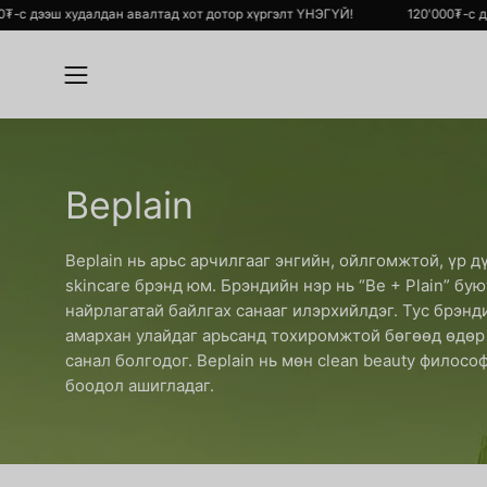
Skip
120'000₮-с дээш худалдан авалтад хот дотор хүргэлт ҮНЭГҮЙ!
120'00
to
content
Open
navigation
menu
Beplain
Beplain нь арьс арчилгааг энгийн, ойлгомжтой, үр
skincare брэнд юм. Брэндийн нэр нь “Be + Plain” бу
найрлагатай байлгах санааг илэрхийлдэг.
Тус брэнди
амархан улайдаг арьсанд тохиромжтой бөгөөд өдөр 
санал болгодог. Beplain нь мөн clean beauty филосо
боодол ашигладаг.