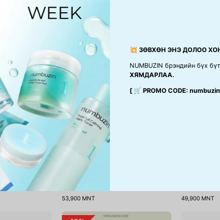
Sunmuse
Sunmuse
Moisture
Mineral
Sunscreen
Sunscreen
💥 ЗӨВХӨН ЭНЭ ДОЛОО ХО
NUMBUZIN брэндийн бүх бү
ХЯМДАРЛАА.
[ 🛒 PROMO CODE: numbuzin
unscreen
Sunmuse Mineral Sunscreen
Cicaterol Ton
53,900 MNT
49,900 MNT
Mung
Beplain