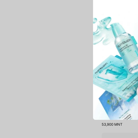
33,900 MNT
Sunmuse Moisture S
53,900 MNT