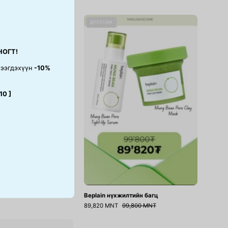
Cicaterol
Beplain
ДУУССАН
Toner
нүхжилтийн
багц
НОГТ!
тээгдэхүүн
-10%
10 ]
er
Beplain нүхжилтийн багц
89,820 MNT
99,800 MNT
Cicaterol