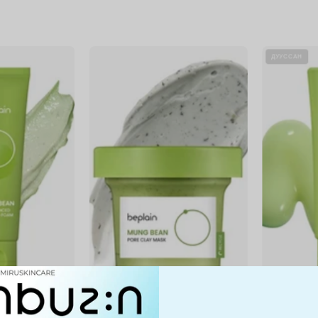
Mung
Mung
ДУУССАН
Bean
Bean
pH-
Pore
Balanced
Clay
Cleansing
Mask
Foam
ced Cleansing
Mung Bean Pore Clay Mask
Mung Bean Mil
49,900 MNT
49,900 MNT