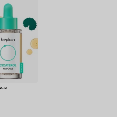
Ampoule
poule