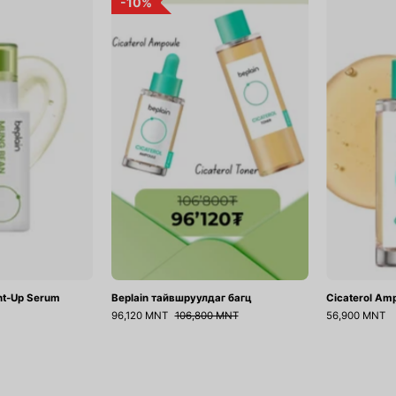
10%
Bean
тайвшруулдаг
Pore
багц
Tight-
Up
Serum
ht-Up Serum
Beplain тайвшруулдаг багц
Cicaterol Am
96,120 MNT
106,800 MNT
56,900 MNT