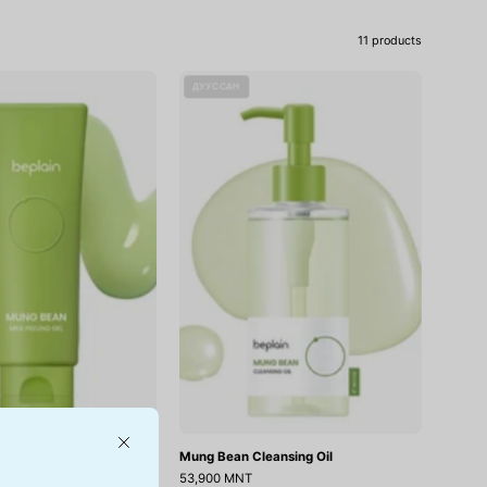
11 products
Mung
Mung
ДУУССАН
Bean
Bean
Milk
Cleansing
Peeling
Oil
Gel
Close
k Peeling Gel
Mung Bean Cleansing Oil
53,900 MNT