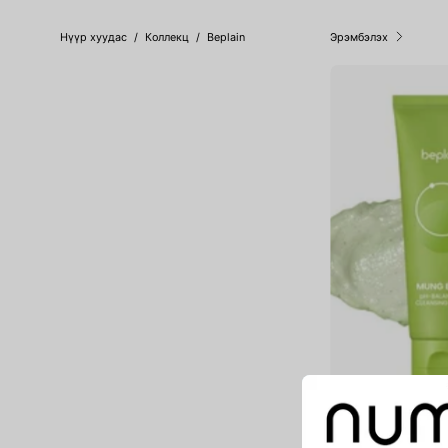
Нүүр хуудас
/
Коллекц
/
Beplain
Эрэмбэлэх
Mung Bean pH-Balan
Foam