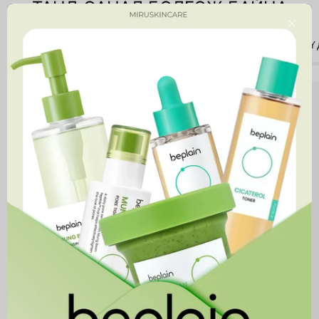
ТАНД САНАЛ БОЛГОЖ БАЙНА
Close
ЗӨВХӨН ТАНД
ШИНЭЭР ИРСЭН БҮТЭЭГДЭХҮҮНҮҮ
Niacinamide
10%
+
Zinc
1%