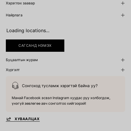
Хэрэглэх заавар
Найрлага
Loading locations...
САГСАНД НЭМЭХ
Буцаалтын журам
Хүргэлт
Сонгоход тусламж хэрэгтэй байна уу?
Манай Facebook эсвэл Instagram хуудас руу холбогдож,
үнэгүй зөвлөгөө авч сонголтоо хийгээрэй!
ХУВААЛЦАХ