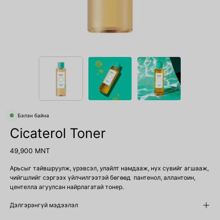
Бэлэн байна
Cicaterol Toner
49,900 MNT
Арьсыг тайвшруулж, үрэвсэл, улайлт намдааж, нүх сүвийг агшааж,
чийгшлийг сэргээх үйлчилгээтэй бөгөөд пантенол, аллантоин,
центелла агуулсан найрлагатай тонер.
Дэлгэрэнгүй мэдээлэл