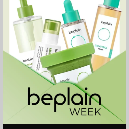
Vitamin
Bakuchiol
Illuminating
Plumping
Serum
Capsule
Cream
Vitamin Illuminating Serum
Bakuchiol Plumping
Capsule Cream
64,900 MNT
69,900 MNT