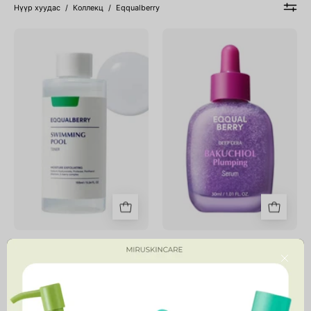
Нүүр хуудас
/
Коллекц
/
Eqqualberry
Swimming
Bakuchiol
Pool
Plumping
Daily
Serum
Facial
Toner
Swimming Pool Daily Facial
Bakuchiol Plumping Serum
Toner
64,900 MNT
Close
58,700 MNT
4.7