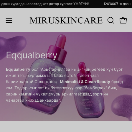
Skip
₮-с дээш худалдан авалтад хот дотор хүргэлт ҮНЭГҮЙ!
120'000₮-с дэ
to
content
Open 
ХАЙЛТ
Open
ХИЙХ
navigation
menu
Eqqualberry
Eqqualberry
бол "Арьс арчилгаа нь энгийн бөгөөд хүн бүрт
ижил тэгш хүртээмжтэй байх ёстой" гэсэн үзэл
баримтлалтай Солонгосын
Minimalist & Clean Beauty
брэнд
юм. Тэд арьсыг хэт их бүтээгдэхүүнээр "бөмбөгдөх" биш,
харин хамгийн чухал суурь арчилгааг дээд зэргийн
чанартай хийхэд анхаардаг.