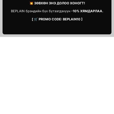
💥 ЗӨВХӨН ЭНЭ ДОЛОО ХОНОГТ!
BEPLAIN брэндийн бүх бүтээгдэхүүн
-10% ХЯМДАРЛАА.
[ 🛒 PROMO CODE: BEPLAIN10 ]
ТУСЛАМЖ