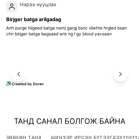
Нэрээ нууцлах
Birjger batga arilgadag
Anh purge hiigeed batga nemj gargj bsnc idwhte hrgled bsan
chn birjger batga bagsaad aris ng l gy blood yavsaan
ТАНД САНАЛ БОЛГОЖ БАЙНА
ЗӨВХӨН ТАНД
ШИНЭЭР ИРСЭН БҮТЭЭГДЭХҮҮНҮҮ