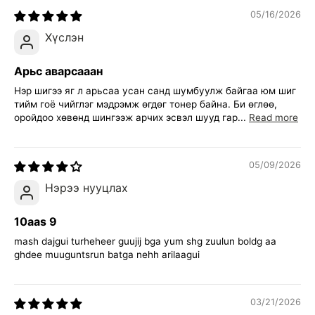
05/16/2026
Хүслэн
Арьс аварсааан
Нэр шигээ яг л арьсаа усан санд шумбуулж байгаа юм шиг
тийм гоё чийглэг мэдрэмж өгдөг тонер байна. Би өглөө,
оройдоо хөвөнд шингээж арчих эсвэл шууд гар...
Read more
05/09/2026
Нэрээ нууцлах
10aas 9
mash dajgui turheheer guujij bga yum shg zuulun boldg aa
ghdee muuguntsrun batga nehh arilaagui
03/21/2026