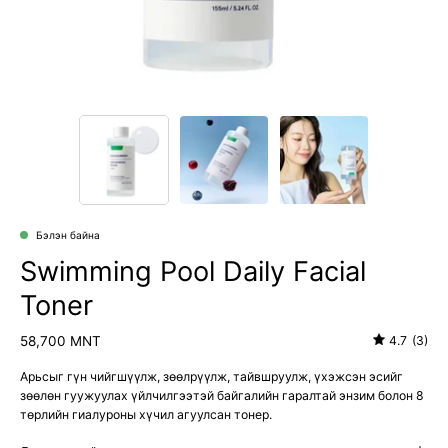
Бэлэн байна
Swimming Pool Daily Facial
Toner
58,700 MNT
4.7
(3)
Арьсыг гүн чийгшүүлж, зөөлрүүлж, тайвшруулж, үхэжсэн эсийг
зөөлөн гуужуулах үйлчилгээтэй байгалийн гаралтай энзим болон 8
төрлийн гиалуроны хүчил агуулсан тонер.