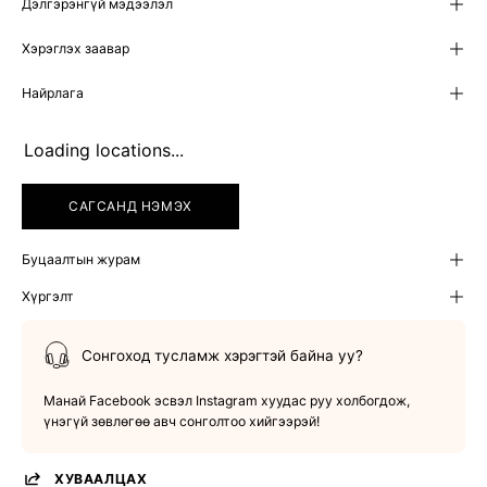
Дэлгэрэнгүй мэдээлэл
Хэрэглэх заавар
Найрлага
Loading locations...
САГСАНД НЭМЭХ
Буцаалтын журам
Хүргэлт
Сонгоход тусламж хэрэгтэй байна уу?
Манай Facebook эсвэл Instagram хуудас руу холбогдож,
үнэгүй зөвлөгөө авч сонголтоо хийгээрэй!
ХУВААЛЦАХ