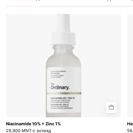
Niacinamide
10%
+
Zinc
1%
Niacinamide 10% + Zinc 1%
He
29,900 MNT-с эхлээд
56