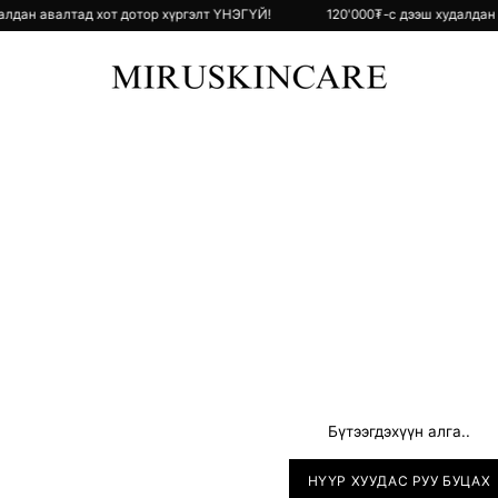
ш худалдан авалтад хот дотор хүргэлт ҮНЭГҮЙ!
120'000₮-с дээш худа
Бүтээгдэхүүн алга..
НҮҮР ХУУДАС РУУ БУЦАХ