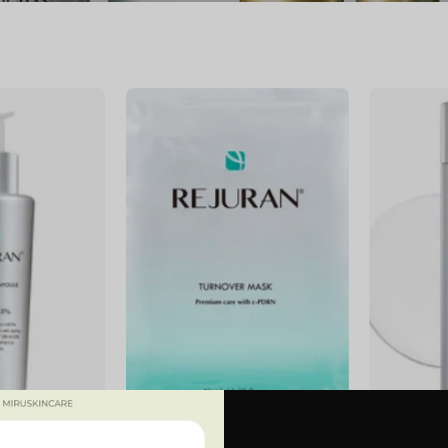
Healer
Turnover
Turnover
Mask
Ampoule
poule
Turnover Mask
Rebalancing 