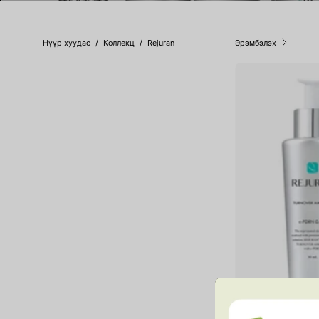
Нүүр хуудас
/
Коллекц
/
Rejuran
Эрэмбэлэх
Healer Turnover Am