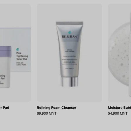
Pore
Refining
Tightening
Foam
Toner
Cleanser
Pad
er Pad
Refining Foam Cleanser
Moisture Bubb
69,900 MNT
54,900 MNT