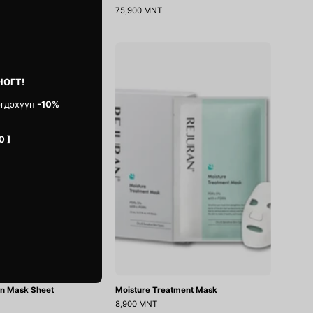
75,900 MNT
Skin
Moisture
Protection
Treatment
НОГТ!
Mask
Mask
Sheet
эгдэхүүн
-10%
0 ]
on Mask Sheet
Moisture Treatment Mask
8,900 MNT