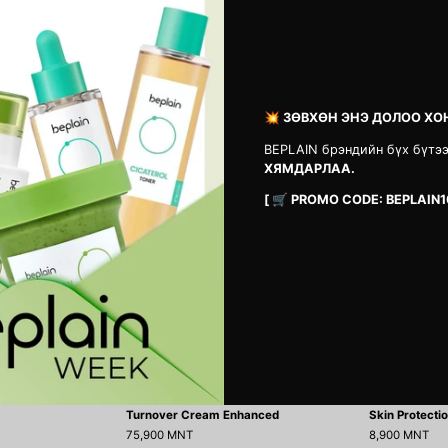
9,900 MNT
69,900 MNT
5.0
Dual
Turnover
Effect
Cream
💥 ЗӨВХӨН ЭНЭ ДОЛОО ХО
Ampoule
Enhanced
BEPLAIN брэндийн бүх бүтэ
ХЯМДАРЛАА.
[ 🛒 PROMO CODE: BEPLAIN1
Turnover Cream Enhanced
Skin Protecti
75,900 MNT
8,900 MNT