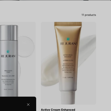
11 products
Rebalancing
Active
Toner
Cream
Enhanced
Close
Toner
Active Cream Enhanced