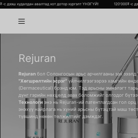
Skip
120'000₮-с дээш худалдан авалтад хот дотор хүргэлт ҮНЭГҮЙ!
120'00
to
content
Open
navigation
menu
Rejuran
Rejuran
бол Солонгосын арьс арчилгааны зах зээлд
"Хөгшрөлтийн эсрэг"
үйлчилгээгээрээ хамгийн өндө
(Dermaceutical) брэнд юм. Тэд арьсны эмнэлэгт тарь
дүнг гэрийн нөхцөлд авах боломжийг олгодог бүтэ
Технологи
энэ нь Rejuran-ий патентлагдсан гол орц
энэхүү найрлага нь хүний арьсны бүтэцтэй маш төст
түвшинд нөхөн төлжилтийг дэмждэг.