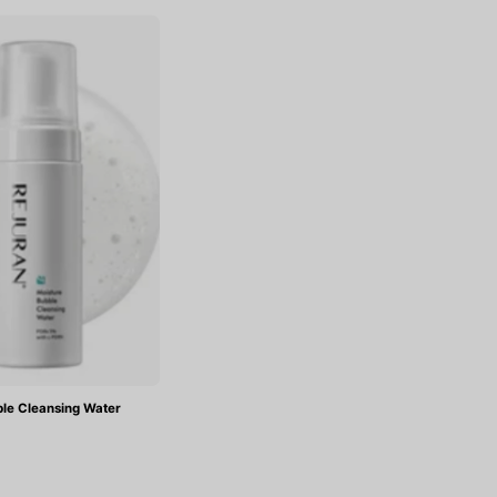
Moisture
Bubble
Cleansing
Water
le Cleansing Water