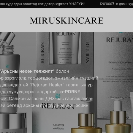
0₮-с дээш худалдан авалтад хот дотор хүргэлт ҮНЭГҮЙ!
120'000₮-с 
"Арьсны нөхөн төлжилт"
болон
р зэрэглэлд тооцогддог, эмнэлгийн түвшний
даг алдартай "Rejuran Healer" тарилгын үр
эгдэхүүнүүдээрээ алдартай.
c-PDRN®
 юм. Салмон загасны ДНХ-ээс гаргаж авсан
эй бөгөөд арьсны гүн рүү нэвчиж, эсийн