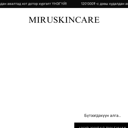
худалдан авалтад хот дотор хүргэлт ҮНЭГҮЙ!
120'000₮-с дээш худалд
Бүтээгдэхүүн алга..