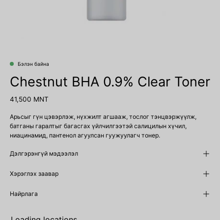
Бэлэн байна
Chestnut BHA 0.9% Clear Toner
41,500 MNT
Арьсыг гүн цэвэрлэж, нүхжилт агшааж, тослог тэнцвэржүүлж,
батганы гаралтыг багасгах үйлчилгээтэй салицилын хүчил,
ниацинамид, пантенол агуулсан гуужуулагч тонер.
Дэлгэрэнгүй мэдээлэл
Хэрэглэх заавар
Найрлага
Loading locations...