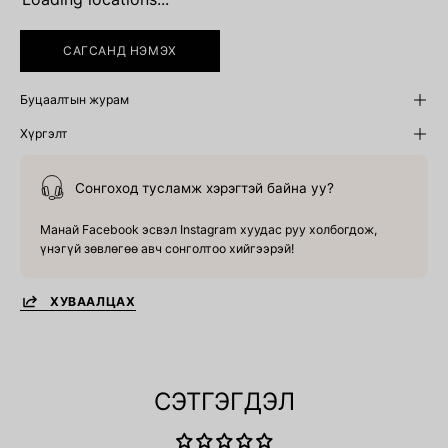
САГСАНД НЭМЭХ
Буцаалтын журам
Хүргэлт
Сонгоход тусламж хэрэгтэй байна уу?
Манай Facebook эсвэл Instagram хуудас руу холбогдож,
үнэгүй зөвлөгөө авч сонголтоо хийгээрэй!
ХУВААЛЦАХ
СЭТГЭГДЭЛ