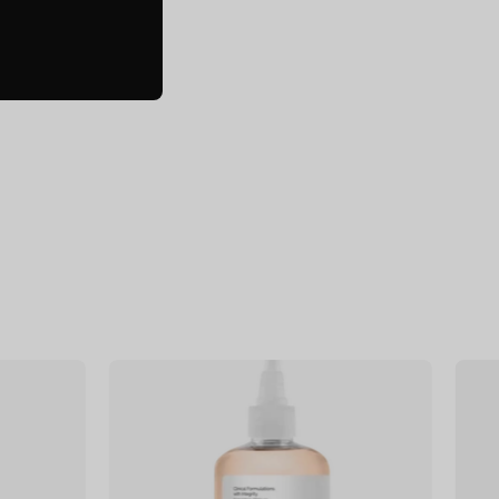
f
Glycolic
Acid
7%
Exfoliating
Toner