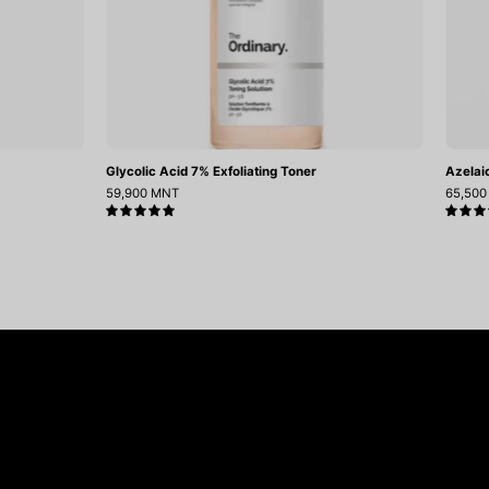
Glycolic Acid 7% Exfoliating Toner
Azelai
59,900 MNT
65,50
5.0