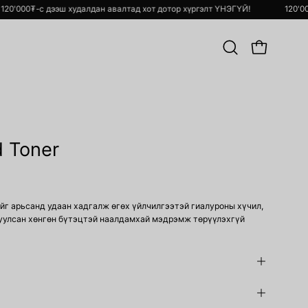
120'000₮-с дээш худалдан авалтад хот дотор хүргэлт ҮНЭГҮЙ!
1
Хайлт
OPEN CART
хийх
Open
image
d Toner
lightbox
йг арьсанд удаан хадгалж өгөх үйлчилгээтэй гиалуроны хүчил,
гуулсан хөнгөн бүтэцтэй наалдамхай мэдрэмж төрүүлэхгүй