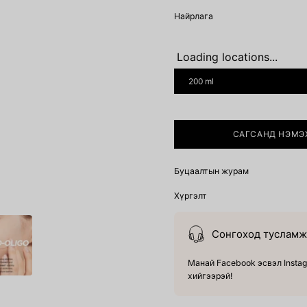
Найрлага
Loading locations...
SIZE
200 ml
САГСАНД НЭМЭ
Буцаалтын журам
Хүргэлт
Сонгоход тусламж 
Манай Facebook эсвэл Instag
хийгээрэй!