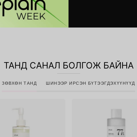
ТАНД САНАЛ БОЛГОЖ БАЙНА
ЗӨВХӨН ТАНД
ШИНЭЭР ИРСЭН БҮТЭЭГДЭХҮҮНҮҮД
Heartleaf
Heartlea
Pore
77%
Control
Soothing
Cleansing
Toner
Oil