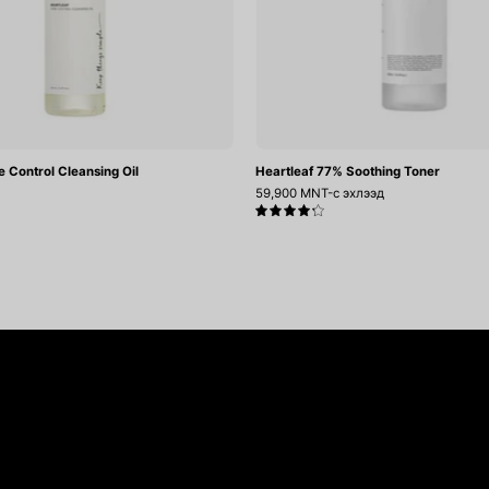
e Control Cleansing Oil
Heartleaf 77% Soothing Toner
59,900 MNT-с эхлээд
4.3