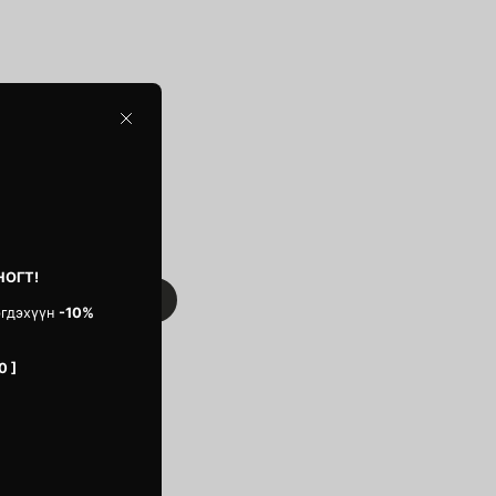
Close
НОГТ!
эгдэхүүн
-10%
0 ]