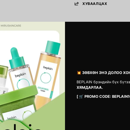
ХУВААЛЦАХ
СЭТГЭГДЭЛ
Анхны сэтгэгдэл бичсэн хүн болоорой
💥 ЗӨВХӨН ЭНЭ ДОЛОО ХО
Сэтгэгдэл үлдээх
BEPLAIN брэндийн бүх бүтэ
ХЯМДАРЛАА.
[ 🛒 PROMO CODE: BEPLAIN1