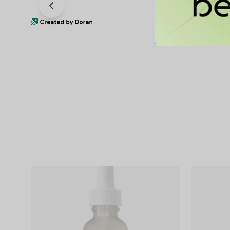
Niacinamide
10%
+
Zinc
1%