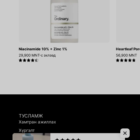
Niacinamide 10% + Zinc 1%
Heartleaf Por
29,900 MNT-с эхлээд
56,900 MNT
4.5
4.8
ТУСЛАМЖ
Хамтран ажиллах
Хүргэлт
Буцаалтын журам