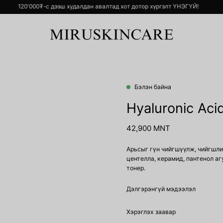
Й!
120'000₮-с дээш худалдан авалтад хот дотор хүргэлт ҮНЭГҮЙ!
Бэлэн байна
Open
image
Hyaluronic Aci
lightbox
42,900 MNT
Арьсыг гүн чийгшүүлж, чийгшли
центелла, керамид, пантенол а
тонер.
Дэлгэрэнгүй мэдээлэл
Хэрэглэх заавар