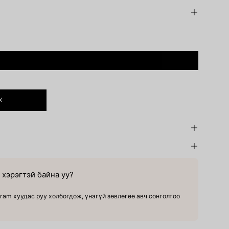
Х
хэрэгтэй байна уу?
ram хуудас руу холбогдож, үнэгүй зөвлөгөө авч сонголтоо