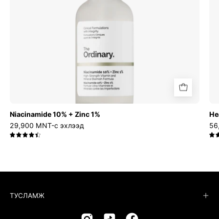
Niacinamide 10% + Zinc 1%
He
29,900 MNT-с эхлээд
56
4.5
ТУСЛАМЖ