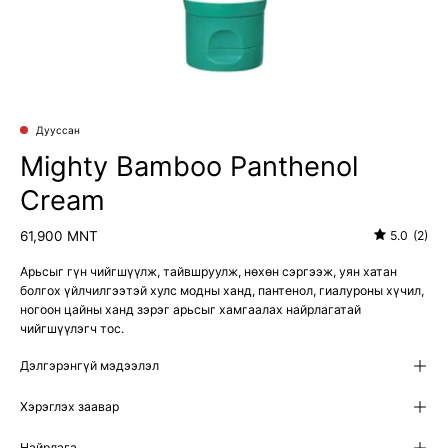
Дууссан
Mighty Bamboo Panthenol
Cream
61,900 MNT
5.0
(2)
Арьсыг гүн чийгшүүлж, тайвшруулж, нөхөн сэргээж, уян хатан
болгох үйлчилгээтэй хулс модны ханд, пантенол, гиалуроны хүчил,
ногоон цайны ханд зэрэг арьсыг хамгаалах найрлагатай
чийгшүүлэгч тос.
Дэлгэрэнгүй мэдээлэл
Хэрэглэх заавар
Найрлага