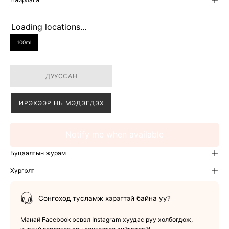
Loading locations...
SIZE
100ml
ДУУССАН
ИРЭХЭЭР НЬ МЭДЭГДЭХ
Notify me when available
Буцаалтын журам
Хүргэлт
Сонгоход тусламж хэрэгтэй байна уу?
Манай Facebook эсвэл Instagram хуудас руу холбогдож,