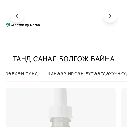
ТАНД САНАЛ БОЛГОЖ БАЙНА
ЗӨВХӨН ТАНД
ШИНЭЭР ИРСЭН БҮТЭЭГДЭХҮҮНҮҮ
Niacinamide
10%
+
Zinc
1%