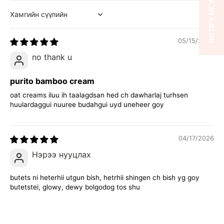
Sort by
05/15/2026
no thank u
purito bamboo cream
oat creams iluu ih taalagdsan hed ch dawharlaj turhsen
huulardaggui nuuree budahgui uyd uneheer goy
04/17/2026
Нэрээ нууцлах
butets ni heterhii utgun bish, hetrhii shingen ch bish yg goy
butetstei, glowy, dewy bolgodog tos shu