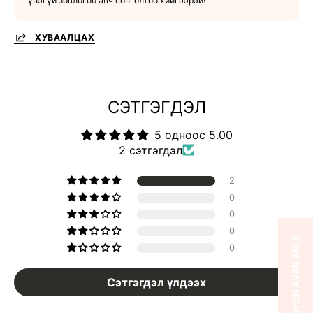
үнэгүй зөвлөгөө авч сонголтоо хийгээрэй!
ХУВААЛЦАХ
СЭТГЭГДЭЛ
5 одноос 5.00
2 сэтгэгдэл
2
0
0
0
NOTIFY ME WHEN AVAILABLE
0
Сэтгэгдэл үлдээх