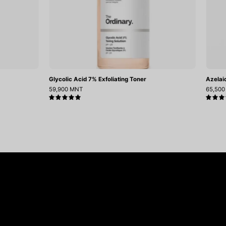
Glycolic Acid 7% Exfoliating Toner
Azelai
59,900 MNT
65,50
5.0