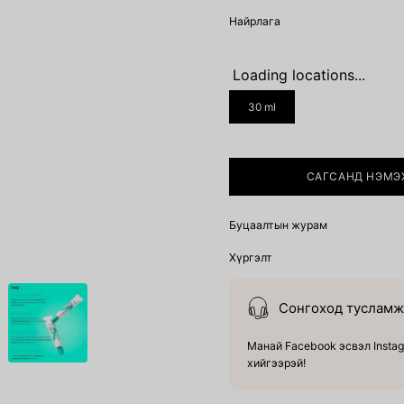
Найрлага
Loading locations...
SIZE
30 ml
САГСАНД НЭМЭ
Буцаалтын журам
Хүргэлт
Сонгоход тусламж 
Манай Facebook эсвэл Instag
хийгээрэй!