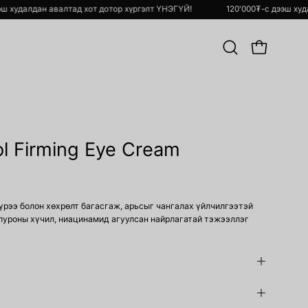
-с дээш худалдан авалтад хот дотор хүргэлт ҮНЭГҮЙ!
120'000₮-с дээ
Хайлт
OPEN CART
хийх
Open
image
ol Firming Eye Cream
lightbox
үрээ болон хөхрөлт багасгаж, арьсыг чангалах үйлчилгээтэй
алуроны хүчил, ниацинамид агуулсан найрлагатай тэжээллэг