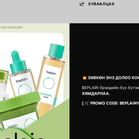
ХУВААЛЦАХ
СЭТГЭГДЭЛ
Анхны сэтгэгдэл бичсэн хүн болоорой
💥 ЗӨВХӨН ЭНЭ ДОЛОО ХО
Сэтгэгдэл үлдээх
BEPLAIN брэндийн бүх бүтэ
ХЯМДАРЛАА.
[ 🛒 PROMO CODE: BEPLAIN1
Vita B3 Source
1025 Dokdo Cl
MNT 42,900
MNT 33,900