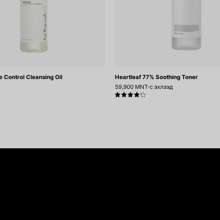
e Control Cleansing Oil
Heartleaf 77% Soothing Toner
59,900 MNT-с эхлээд
4.3