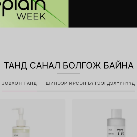
ТАНД САНАЛ БОЛГОЖ БАЙНА
ЗӨВХӨН ТАНД
ШИНЭЭР ИРСЭН БҮТЭЭГДЭХҮҮНҮҮД
Heartleaf
Heartlea
Pore
77%
Control
Soothing
Cleansing
Toner
Oil