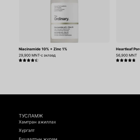
Niacinamide 10% + Zinc 1%
Heartleaf Por
29,900 MNT-с эхлээд
56,900 MNT
4.5
4.8
ТУСЛАМЖ
Хамтран ажиллах
Хүргэлт
Буцаалтын журам