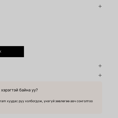
Х
хэрэгтэй байна уу?
ram хуудас руу холбогдож, үнэгүй зөвлөгөө авч сонголтоо