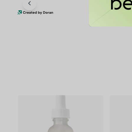
Niacinamide
10%
+
Zinc
1%