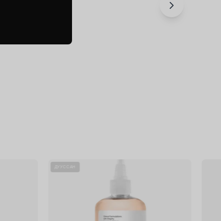
Sunscreen
f
Glycolic
ДУУССАН
Acid
7%
Exfoliating
Toner