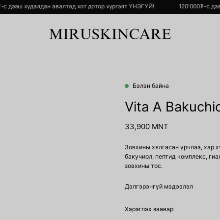
'000₮-с дээш худалдан авалтад хот дотор хүргэлт ҮНЭГҮЙ!
120'000₮
Бэлэн байна
Open
image
Vita A Bakuchi
lightbox
33,900 MNT
Зовхины хялгасан үрчлээ, хар х
бакучиол, пептид комплекс, ги
зовхины тос.
Дэлгэрэнгүй мэдээлэл
Хэрэглэх заавар