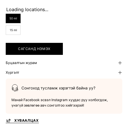
Loading locations...
SIZE
50 ml
15 ml
САГСАНД НЭМЭХ
Буцаалтын журам
Хүргэлт
Сонгоход тусламж хэрэгтэй байна уу?
Манай Facebook эсвэл Instagram хуудас руу холбогдож,
үнэгүй зөвлөгөө авч сонголтоо хийгээрэй!
ХУВААЛЦАХ