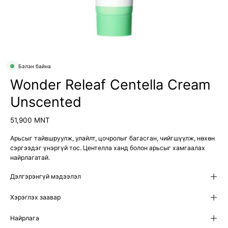
Бэлэн байна
Wonder Releaf Centella Cream
Unscented
51,900 MNT
Арьсыг тайвшруулж, улайлт, цочролыг багасган, чийгшүүлж, нөхөн
сэргээдэг үнэргүй тос. Центелла ханд болон арьсыг хамгаалах
найрлагатай.
Дэлгэрэнгүй мэдээлэл
Хэрэглэх заавар
Найрлага