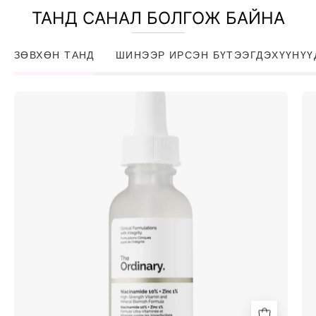
ТАНД САНАЛ БОЛГОЖ БАЙНА
ЗӨВХӨН ТАНД
ШИНЭЭР ИРСЭН БҮТЭЭГДЭХҮҮНҮҮ
Niacinamide
10%
+
Zinc
1%