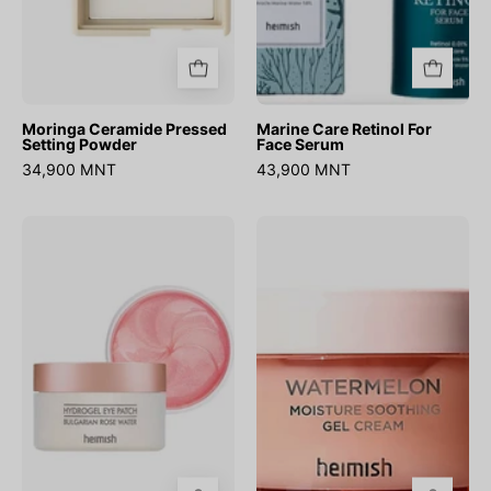
Moringa Ceramide Pressed
Marine Care Retinol For
Setting Powder
Face Serum
34,900 MNT
43,900 MNT
Bulgarian
Watermelon
Rose
Moisture
Hydrogel
Soothing
Eye
Gel
Patch
Cream
60ш