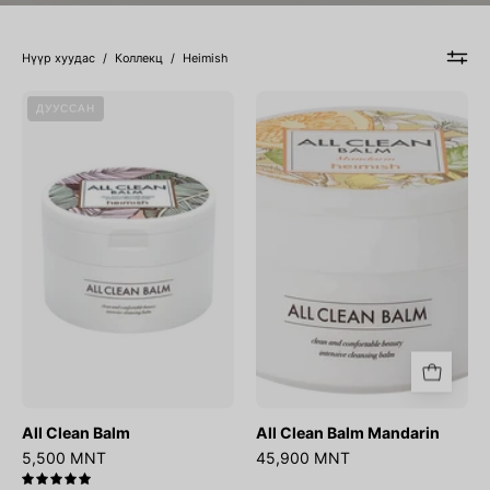
Нүүр хуудас
/
Коллекц
/
Heimish
All
All
ДУУССАН
Clean
Clean
Balm
Balm
Mandarin
All Clean Balm
All Clean Balm Mandarin
5,500 MNT
45,900 MNT
5.0