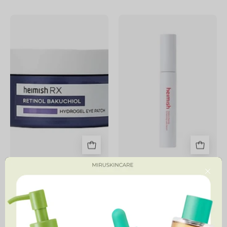
Rx
Dailism
Retinol
Peptide
Bakuchiol
Enhancing
Hydrogel
Lash
Eye
Serum
Patch
60
Rx Retinol Bakuchiol
Dailism Peptide Enhancing
Close
Hydrogel Eye Patch 60
Lash Serum
44,900 MNT
29,900 MNT
Marine
All