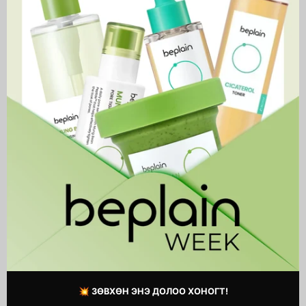
Care
Clean
Deep
Makeup
Moisture
Remover
Nourishing
Melting
Cream
Marine Care Deep Moisture
All Clean Makeup Remover
Nourishing Melting Cream
19,900 MNT
59,900 MNT
💥 ЗӨВХӨН ЭНЭ ДОЛОО ХОНОГТ!