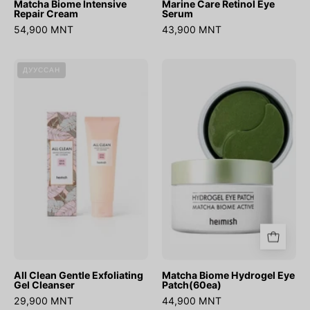
Matcha Biome Intensive
Marine Care Retinol Eye
Repair Cream
Serum
54,900 MNT
43,900 MNT
All
Matcha
ДУУССАН
Clean
Biome
Gentle
Hydrogel
Exfoliating
Eye
Gel
Patch(60ea)
Cleanser
All Clean Gentle Exfoliating
Matcha Biome Hydrogel Eye
Gel Cleanser
Patch(60ea)
29,900 MNT
44,900 MNT