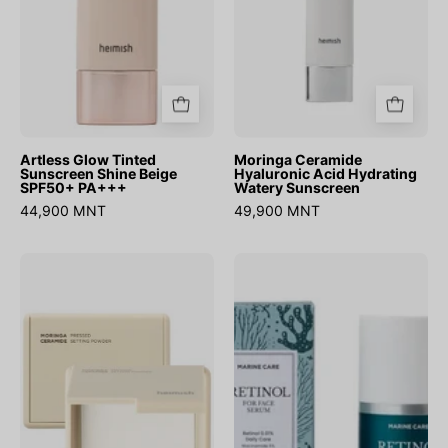
SPF50+
Sunscreen
PA+++
Artless Glow Tinted
Moringa Ceramide
Sunscreen Shine Beige
Hyaluronic Acid Hydrating
SPF50+ PA+++
Watery Sunscreen
44,900 MNT
49,900 MNT
Moringa
Marine
Ceramide
Care
Pressed
Retinol
Setting
For
Powder
Face
Serum