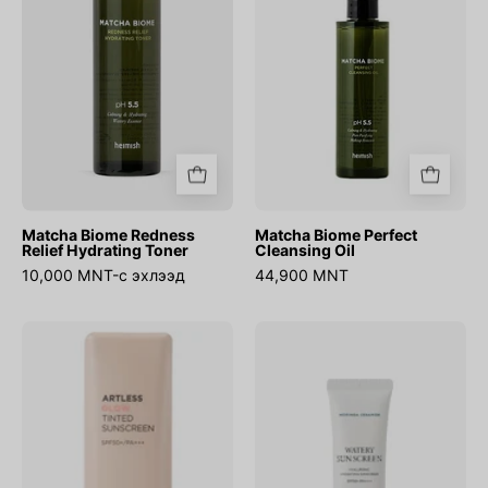
Hydrating
Oil
Toner
Matcha Biome Redness
Matcha Biome Perfect
Relief Hydrating Toner
Cleansing Oil
10,000 MNT-с эхлээд
44,900 MNT
Artless
Moringa
Glow
Ceramide
Tinted
Hyaluronic
Sunscreen
Acid
Shine
Hydrating
Beige
Watery