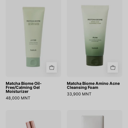
Biome
Biome
Oil-
Amino
Free/Calming
Acne
Gel
Cleansing
Moisturizer
Foam
Matcha Biome Oil-
Matcha Biome Amino Acne
Free/Calming Gel
Cleansing Foam
Moisturizer
33,900 MNT
48,000 MNT
Dailism
Artless
Smudge
Glow
Stop
Base