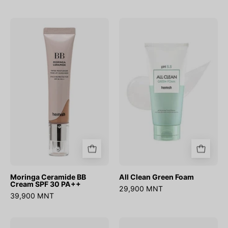
Moringa
All
Ceramide
Clean
BB
Green
Cream
Foam
SPF
30
PA++
Moringa Ceramide BB
All Clean Green Foam
Cream SPF 30 PA++
29,900 MNT
39,900 MNT
Matcha
Matcha