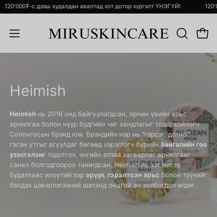
Skip
!
120'000₮-с дээш худалдан авалтад хот дотор хүргэлт ҮНЭГҮЙ!
to
content
Open 
ХАЙЛТ
Open
ХИЙХ
navigation
menu
Heimish
Heimish
нь 2016 онд байгуулагдсан, орчин үеийн арьс
арчилгаа болон нүүр будгийн чиг хандлагыг тодорхойлогч
Солонгосын брэнд юм. Брэндийн нэр нь "гэрсэг, дотно"
гэсэн утгыг агуулдаг бөгөөд хэрэглэгч бүрийн
байгалийн гоо
үзэсгэлэнг
тодотгох, энгийн атлаа загварлаг арчилгааг
санал болгодгоороо танигдсан. Heimish нь хэт нүсэр
будалтаас илүүтэйгээр
эрүүл, гэрэлтсэн арьс
болон түүнийг
бэлдэх цэвэрлэгээний шатанд онцгой ач холбогдол өгдөг.