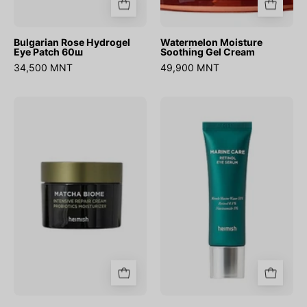
Bulgarian Rose Hydrogel
Watermelon Moisture
Eye Patch 60ш
Soothing Gel Cream
34,500 MNT
49,900 MNT
Matcha
Marine
Biome
Care
Intensive
Retinol
Repair
Eye
Cream
Serum