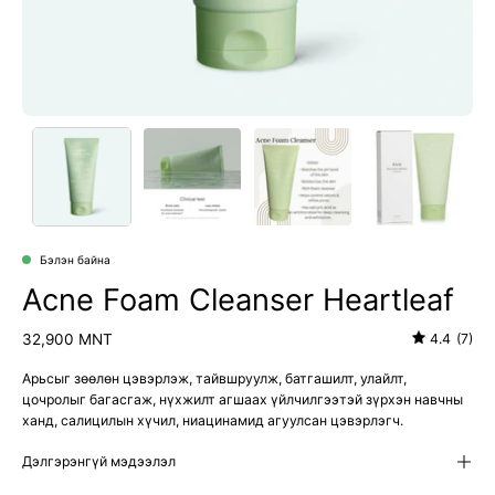
Бэлэн байна
Acne Foam Cleanser Heartleaf
32,900 MNT
4.4
(7)
Арьсыг зөөлөн цэвэрлэж, тайвшруулж, батгашилт, улайлт,
цочролыг багасгаж, нүхжилт агшаах үйлчилгээтэй зүрхэн навчны
ханд, салицилын хүчил, ниацинамид агуулсан цэвэрлэгч.
Дэлгэрэнгүй мэдээлэл