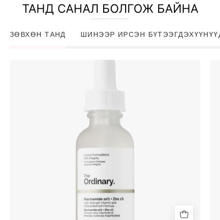
ТАНД САНАЛ БОЛГОЖ БАЙНА
ЗӨВХӨН ТАНД
ШИНЭЭР ИРСЭН БҮТЭЭГДЭХҮҮНҮҮ
Niacinamide
10%
+
Zinc
1%