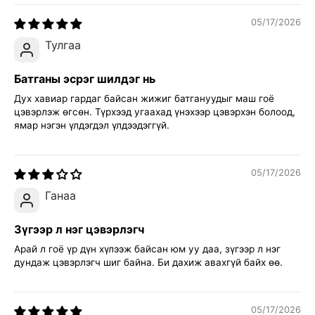
05/17/2026
Тулгаа
Батганы эсрэг шилдэг нь
Дух хавиар гардаг байсан жижиг батгануудыг маш гоё
цэвэрлэж өгсөн. Түрхээд угаахад үнэхээр цэвэрхэн болоод,
ямар нэгэн үлдэгдэл үлдээдэггүй.
05/17/2026
Ганаа
Зүгээр л нэг цэвэрлэгч
Арай л гоё үр дүн хүлээж байсан юм уу даа, зүгээр л нэг
дундаж цэвэрлэгч шиг байна. Би дахиж авахгүй байх өө.
05/17/2026