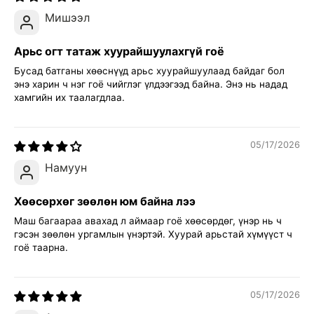
Мишээл
Арьс огт татаж хуурайшуулахгүй гоё
Бусад батганы хөөснүүд арьс хуурайшуулаад байдаг бол
энэ харин ч нэг гоё чийглэг үлдээгээд байна. Энэ нь надад
хамгийн их таалагдлаа.
05/17/2026
Намуун
Хөөсөрхөг зөөлөн юм байна лээ
Маш багаараа авахад л аймаар гоё хөөсөрдөг, үнэр нь ч
гэсэн зөөлөн ургамлын үнэртэй. Хуурай арьстай хүмүүст ч
гоё таарна.
05/17/2026