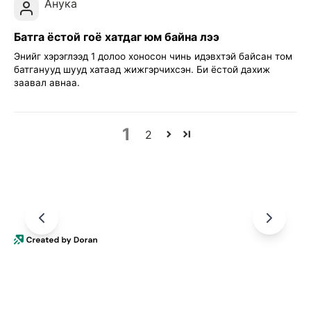
Анука
Батга ёстой гоё хатдаг юм байна лээ
Энийг хэрэглээд 1 долоо хоносон чинь идэвхтэй байсан том
батганууд шууд хатаад жижгэрчихсэн. Би ёстой дахиж
заавал авнаа.
1
2