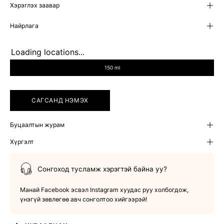
Хэрэглэх заавар
Найрлага
Loading locations...
SIZE
150 ml
САГСАНД НЭМЭХ
Буцаалтын журам
Хүргэлт
Сонгоход тусламж хэрэгтэй байна уу?
Манай Facebook эсвэл Instagram хуудас руу холбогдож,
үнэгүй зөвлөгөө авч сонголтоо хийгээрэй!