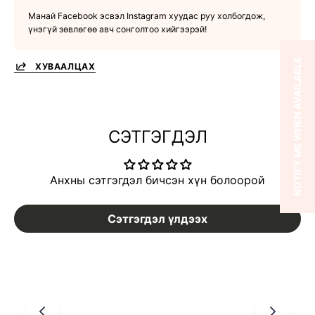
Манай Facebook эсвэл Instagram хуудас руу холбогдож,
үнэгүй зөвлөгөө авч сонголтоо хийгээрэй!
NOTIFY ME WHEN AVAILABLE
ХУВААЛЦАХ
СЭТГЭГДЭЛ
Анхны сэтгэгдэл бичсэн хүн болоорой
Сэтгэгдэл үлдээх