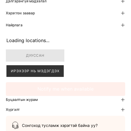
Дэлгэрэнгүй мэдээлэл
Хэрэглэх заавар
Найрлага
Loading locations...
ДУУССАН
ИРЭХЭЭР НЬ МЭДЭГДЭХ
Notify me when available
Буцаалтын журам
Хүргэлт
Сонгоход тусламж хэрэгтэй байна уу?