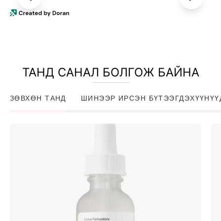
ТАНД САНАЛ БОЛГОЖ БАЙНА
ЗӨВХӨН ТАНД
ШИНЭЭР ИРСЭН БҮТЭЭГДЭХҮҮНҮҮ
Niacinamide
10%
+
Zinc
1%