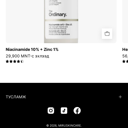
Niacinamide 10% + Zinc 1%
He
29,900 MNT-с эхлээд
56
4.5
ТУСЛАМЖ
© 2026,
MIRUSKINCARE
.