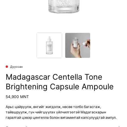
Дууссан
Madagascar Centella Tone
Brightening Capsule Ampoule
54,900 MNT
Арьс цайруулж, өнгийг жигдэлж, нөсөө толбо багасгаж,
тайвшруулж, гүн чийгшүүлэх үйлчилгээтэй Мадагаскарын
гаралтай цэвэр центелла болон витаминтай капсулуудтай ампул.