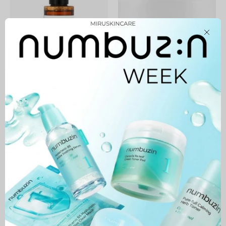
Balancing
Clear
Cleansing
Soothing
Toner
Cream
Close
Licorice pH Balancing
R.E.D Blemish Clear
Cleansing Toner
Soothing Cream
31,900 MNT
89,900 MNT
5.0