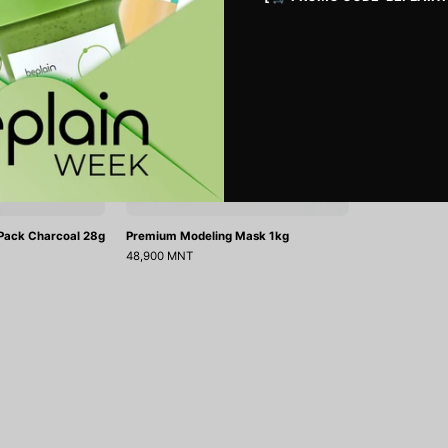
28g
Pack Charcoal 28g
Premium Modeling Mask 1kg
48,900 MNT