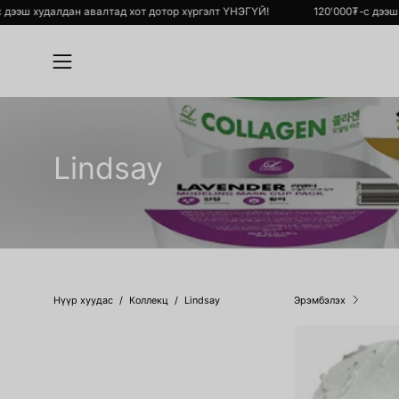
Skip
000₮-с дээш худалдан авалтад хот дотор хүргэлт ҮНЭГҮЙ!
120'000₮-
to
content
Open
navigation
menu
Lindsay
Нүүр хуудас
/
Коллекц
/
Lindsay
Эрэмбэлэх