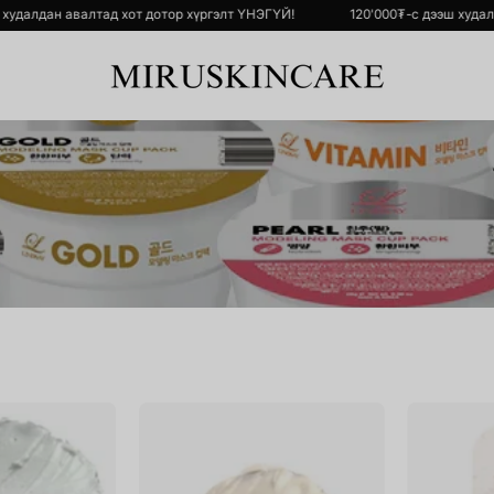
с дээш худалдан авалтад хот дотор хүргэлт ҮНЭГҮЙ!
120'000₮-с дээш
Modeling
Modeling
Mask
Mask
Cup
Cup