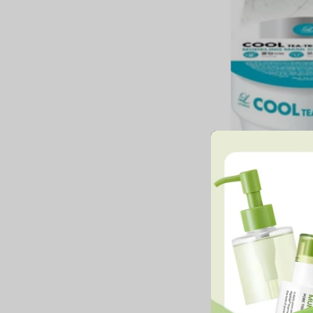
Modeling Mask Cup 
Tree
6,500 MNT