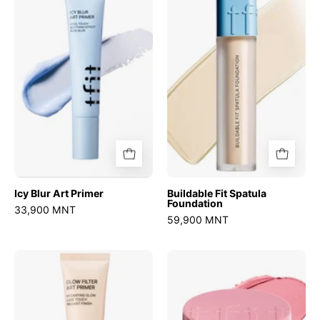
Art
Spatula
Primer
Foundation
Icy Blur Art Primer
Buildable Fit Spatula
Foundation
33,900 MNT
59,900 MNT
Glow
Fluffy
Filter
Velvet
Art
Cushion
Primer
Blush