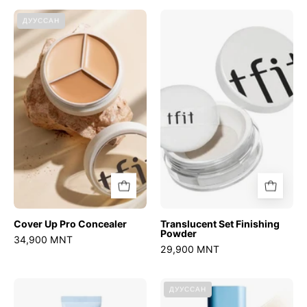
Cover
Translucent
ДУУССАН
Up
Set
Pro
Finishing
Concealer
Powder
Cover Up Pro Concealer
Translucent Set Finishing
Powder
34,900 MNT
29,900 MNT
Icy
Buildable
ДУУССАН
Blur
Fit