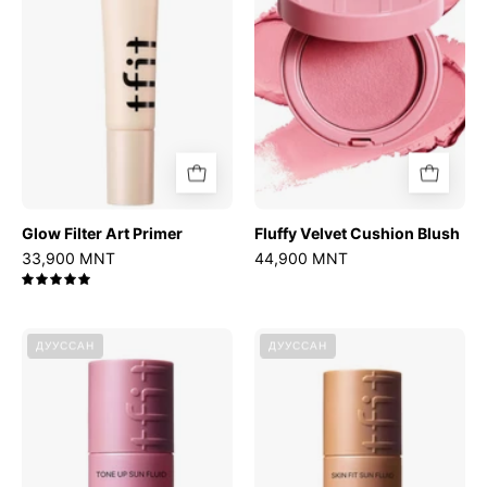
Glow Filter Art Primer
Fluffy Velvet Cushion Blush
33,900 MNT
44,900 MNT
5.0
Tone
Skin
ДУУССАН
ДУУССАН
Up
Fit
Sun
Sun
Fluid
Fluid
SPF50+
SPF50+
PA++++
PA++++