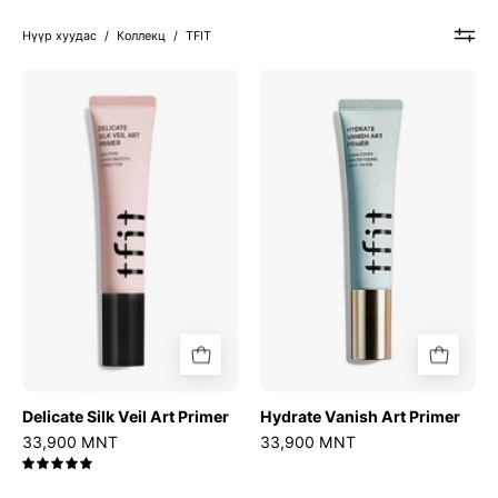
Нүүр хуудас
/
Коллекц
/
TFIT
Delicate
Hydrate
Silk
Vanish
Veil
Art
Art
Primer
Primer
Delicate Silk Veil Art Primer
Hydrate Vanish Art Primer
33,900 MNT
33,900 MNT
5.0