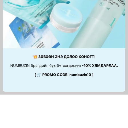
Cica No-Sebum Mild
Powder
24,900 MNT
💥 ЗӨВХӨН ЭНЭ ДОЛОО ХОНОГТ!
NUMBUZIN брэндийн бүх бүтээгдэхүүн
-10% ХЯМДАРЛАА.
[ 🛒 PROMO CODE: numbuzin10 ]
ТУСЛАМЖ