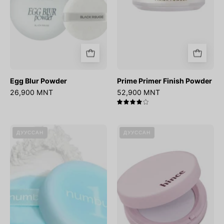
Egg Blur Powder
Prime Primer Finish Powder
26,900 MNT
52,900 MNT
4.0
No.1
Second
ДУУССАН
ДУУССАН
Pantothenic
Skin
Skincare
Airy
100
Powder
Powder
/LAVENDER/