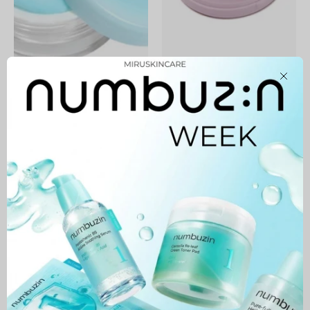
No.1 Pantothenic Skincare
Second Skin Airy Powder
Close
100 Powder
/LAVENDER/
39,900 MNT
69,900 MNT
Cica
No-
Sebum
Mild
Powder