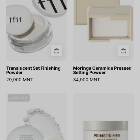
Powder
Translucent Set Finishing
Moringa Ceramide Pressed
Powder
Setting Powder
29,900 MNT
34,900 MNT
Egg
Prime
ДУУССАН
Blur
Primer
Powder
Finish
Powder