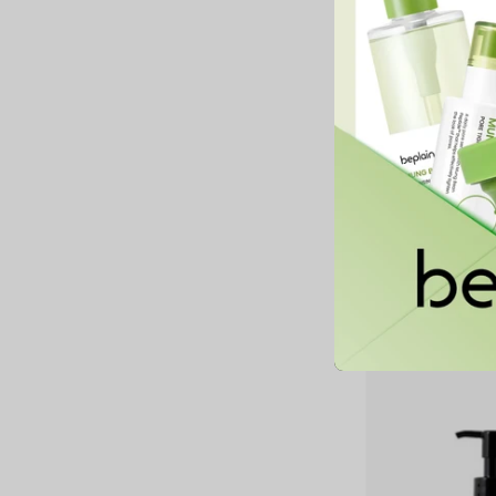
O
Clean it Zero Cleans
54,900 MNT
O