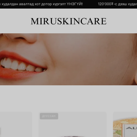
₮-с дээш худалдан авалтад хот дотор хүргэлт ҮНЭГҮЙ!
120'000₮-с дэ
Heartleaf
All
ДУУССАН
Pore
Clean
Control
Balm