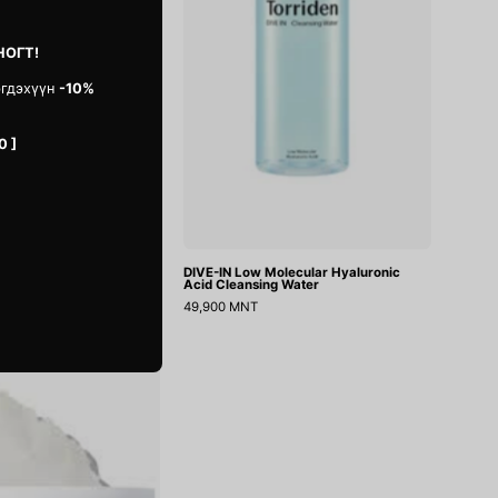
Hyaluronic
Acid
НОГТ!
Cleansing
Water
эгдэхүүн
-10%
0 ]
g Oil
DIVE-IN Low Molecular Hyaluronic
Acid Cleansing Water
49,900 MNT
Green
Avocado
Cleansing
Balm