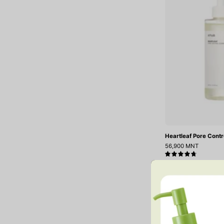
O
Heartleaf Pore Contr
56,900 MNT
4.8
i