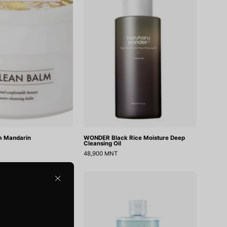
Mandarin
Moisture
Deep
Cleansing
Oil
lm Mandarin
WONDER Black Rice Moisture Deep
Cleansing Oil
48,900 MNT
Bean
DIVE-
Close
Cleansing
IN
Oil
Low
Molecular