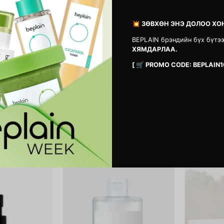
Balm
Oil
riginal
Mild
💥 ЗӨВХӨН ЭНЭ ДОЛОО ХО
BEPLAIN брэндийн бүх бүтэ
ХЯМДАРЛАА.
[ 🛒 PROMO CODE: BEPLAIN1
ing Balm Original
Heartleaf Pore Control Cleansing Oil
Bean Cleansin
Mild
48,900 MNT
52,900 MNT
5.0
Matcha
1025
Biome
Dokdo
Perfect
Cleansing
Cleansing
Water
il