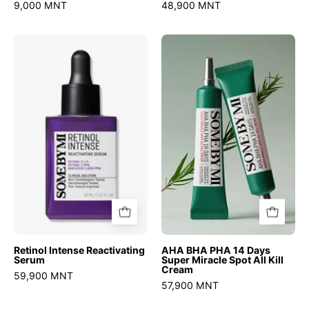
9,000 MNT
48,900 MNT
Retinol
AHA
Intense
BHA
Reactivating
PHA
Serum
14
Days
Super
Miracle
Spot
All
Kill
Cream
Retinol Intense Reactivating
AHA BHA PHA 14 Days
Serum
Super Miracle Spot All Kill
Cream
59,900 MNT
57,900 MNT