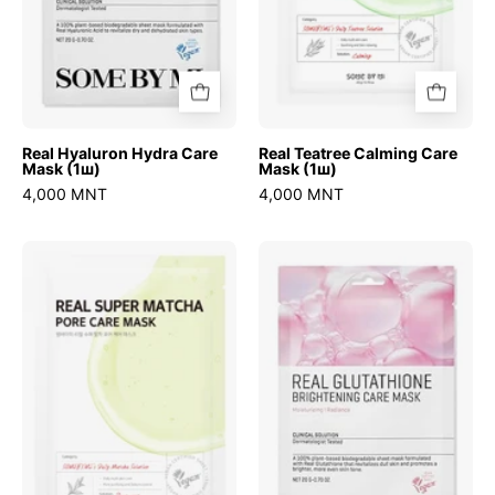
Real Hyaluron Hydra Care
Real Teatree Calming Care
Mask (1ш)
Mask (1ш)
4,000 MNT
4,000 MNT
Real
Real
Super
Glutathione
Match
Brightening
Pore
Care
Care
Mask
Mask
(1ш)
(1ш)