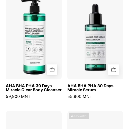
BHA
BHA
PHA
PHA
30
30
Days
Days
Miracle
Miracle
Clear
Serum
Body
Cleanser
AHA BHA PHA 30 Days
AHA BHA PHA 30 Days
Miracle Clear Body Cleanser
Miracle Serum
59,900 MNT
55,900 MNT
AHA
AHA
ДУУССАН
BHA
BHA
PHA
PHA