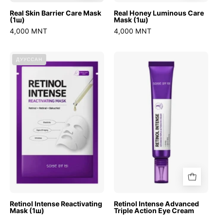
Real Skin Barrier Care Mask
Real Honey Luminous Care
(1ш)
Mask (1ш)
4,000 MNT
4,000 MNT
Retinol
Retinol
ДУУССАН
Intense
Intense
Reactivating
Advanced
Mask
Triple
(1ш)
Action
Eye
Cream
Retinol Intense Reactivating
Retinol Intense Advanced
Mask (1ш)
Triple Action Eye Cream