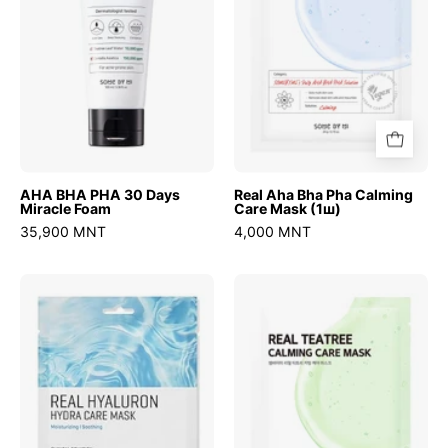
Miracle
Care
Foam
Mask
(1ш)
AHA BHA PHA 30 Days
Real Aha Bha Pha Calming
Miracle Foam
Care Mask (1ш)
35,900 MNT
4,000 MNT
Real
Real
Hyaluron
Teatree
Hydra
Calming
Care
Care
Mask
Mask
(1ш)
(1ш)