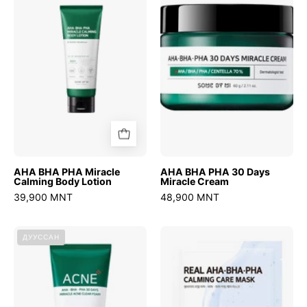
Miracle
30
Calming
Days
Body
Miracle
Lotion
Cream
AHA BHA PHA Miracle
AHA BHA PHA 30 Days
Calming Body Lotion
Miracle Cream
39,900 MNT
48,900 MNT
AHA
Real
ДУУССАН
BHA
Aha
PHA
Bha
30
Pha
Days
Calming