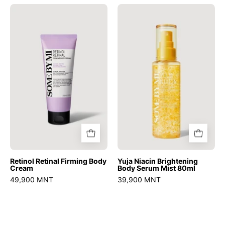
Retinol
Yuja
Retinal
Niacin
Firming
Brightening
Body
Body
Cream
Serum
Mist
80ml
Retinol Retinal Firming Body
Yuja Niacin Brightening
Cream
Body Serum Mist 80ml
49,900 MNT
39,900 MNT