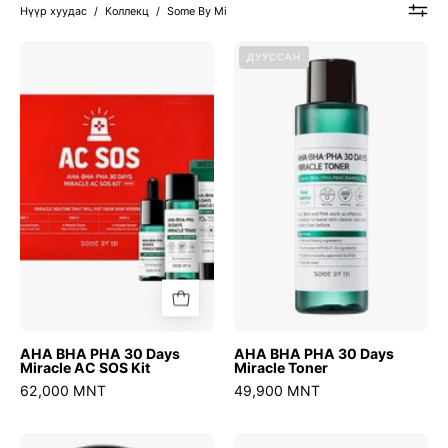
Нүүр хуудас
/
Коллекц
/
Some By Mi
AHA
AHA
ДУУССАН
BHA
BHA
PHA
PHA
30
30
Days
Days
Miracle
Miracle
AC
Toner
SOS
Kit
AHA BHA PHA 30 Days
AHA BHA PHA 30 Days
Miracle AC SOS Kit
Miracle Toner
62,000 MNT
49,900 MNT
AHA
AHA