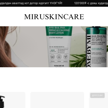
 дээш худалдан авалтад хот дотор хүргэлт ҮНЭГҮЙ!
120'000₮-с дээш
AHA
AHA
ДУУССАН
BHA
BHA
PHA
PHA