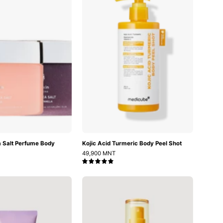
Perfume
Body
Body
Peel
Scrub
Shot
 Salt Perfume Body
Kojic Acid Turmeric Body Peel Shot
49,900 MNT
5.0
Retinol
Yuja
Retinal
Niacin
Firming
Brightening
Body
Body