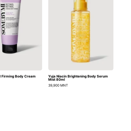
Cream
Serum
Mist
80ml
al Firming Body Cream
Yuja Niacin Brightening Body Serum
Mist 80ml
39,900 MNT