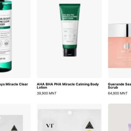
30
Miracle
Days
Calming
Miracle
Body
Clear
Lotion
Body
Cleanser
s Miracle Clear
AHA BHA PHA Miracle Calming Body
Guerande Sea
Lotion
Scrub
39,900 MNT
64,900 MNT
Reedle
Reedle
Shot
Shot
Nourishing
Foot
Hand
Peeling