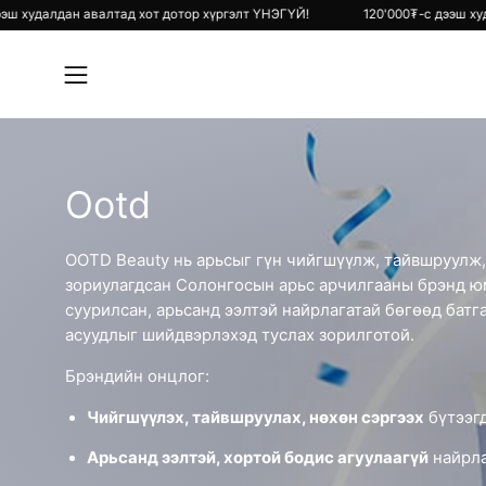
Skip
'000₮-с дээш худалдан авалтад хот дотор хүргэлт ҮНЭГҮЙ!
120'000₮-
to
content
Open
navigation
menu
Ootd
OOTD Beauty нь арьсыг гүн чийгшүүлж, тайвшруулж,
зориулагдсан Солонгосын арьс арчилгааны брэнд юм
суурилсан, арьсанд ээлтэй найрлагатай бөгөөд батга
асуудлыг шийдвэрлэхэд туслах зорилготой.
Брэндийн онцлог:
Чийгшүүлэх, тайвшруулах, нөхөн сэргээх
бүтээг
Арьсанд ээлтэй, хортой бодис агуулаагүй
найрла