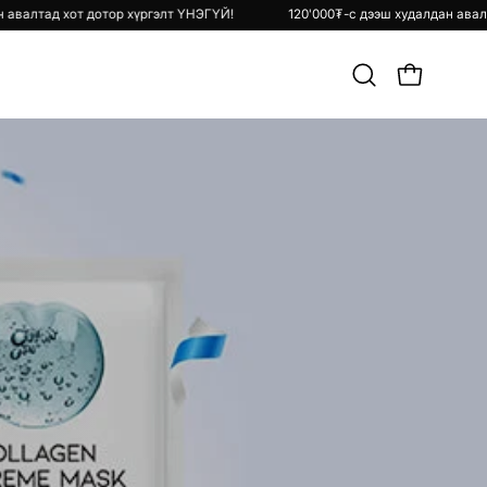
ш худалдан авалтад хот дотор хүргэлт ҮНЭГҮЙ!
120'000₮-с дээш худа
Хайлт
OPEN CART
хийх