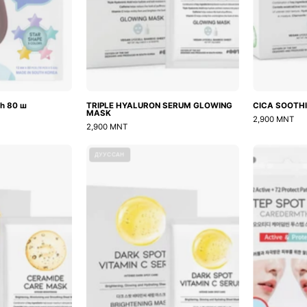
ch 80 ш
TRIPLE HYALURON SERUM GLOWING
CICA SOOTH
MASK
2,900 MNT
2,900 MNT
CERAMIDE
Dark
ДУУССАН
CARE
Spot
MASK
Vitamin
C
Serum
Mask