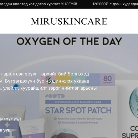
с дээш худалдан авалтад хот дотор хүргэлт ҮНЭГҮЙ!
120'000₮-с дээ
 гэрэлтсэн эрүүл төрхийг бий болгоход
. Бүтээгдэхүүн бүр нь шинжлэх ухаанд
, улайлт, хуурайшилт зэрэг нийтлэг арьсны
дэхүүнүүд
гууд