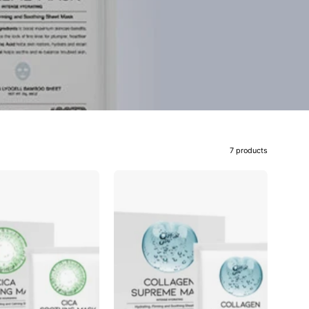
7 products
CICA
COLLAGEN
SOOTHING
SUPREME
MASK
MASK