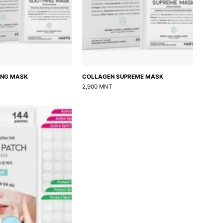
ING MASK
COLLAGEN SUPREME MASK
2,900 MNT
Caredermthin
2-
Step
Spot
Patch