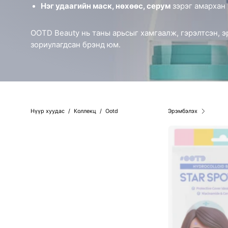
Нэг удаагийн маск, нөхөөс, серум
зэрэг амархан 
OOTD Beauty нь таны арьсыг хамгаалж, гэрэлтсэн, э
зориулагдсан брэнд юм.
Нүүр хуудас
/
Коллекц
/
Ootd
Эрэмбэлэх