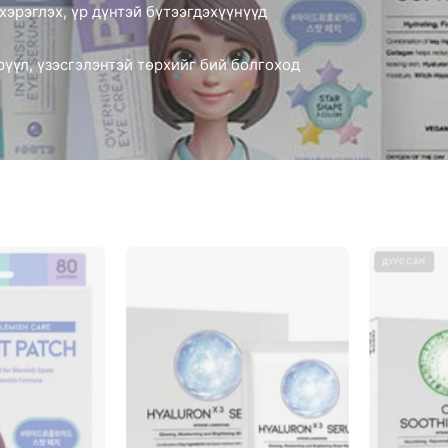
хэрэглэх, үр дүнтэй бүтээгдэхүүнүүд
рүүл, үзэсгэлэнтэй төрхийг бий болгоход
OOTD
TRIPLE
ДУУССАН
Star
HYALURON
Spot
SERUM
Patch
GLOWING
80
MASK
ш