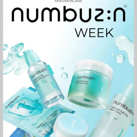
Second Skin Hydrating
Prime Primer Hydrating
Close
Primer
51,900 MNT
54,900 MNT
Radiance
ДУУССАН
Makeup
Boosting
Prep
Radiance Makeup Boosting
Prep