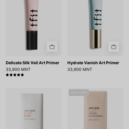
Primer
Delicate Silk Veil Art Primer
Hydrate Vanish Art Primer
33,900 MNT
33,900 MNT
5.0
Artless
Artless
ДУУССАН
Glow
Glow
Base
Tinted
SPF50+
Sunscreen
PA+++
Shine
Beige