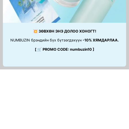
47,900 MNT
💥 ЗӨВХӨН ЭНЭ ДОЛОО ХОНОГТ!
NUMBUZIN брэндийн бүх бүтээгдэхүүн
-10% ХЯМДАРЛАА.
[ 🛒 PROMO CODE: numbuzin10 ]
ТУСЛАМЖ
© 2026,
MIRUSKINCARE
.