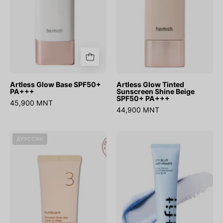
SPF50+
PA+++
Artless Glow Base SPF50+
Artless Glow Tinted
PA+++
Sunscreen Shine Beige
SPF50+ PA+++
45,900 MNT
44,900 MNT
No.3
Icy
ДУУССАН
Porcelain
Blur
Base-
Art
skip
Primer
Tone
Up
Beige