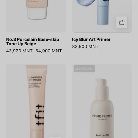
No.3 Porcelain Base-skip
Icy Blur Art Primer
Tone Up Beige
33,900 MNT
43,920 MNT
54,900 MNT
Glow
Prime
ДУУССАН
Filter
Primer
Art
Classic
Primer