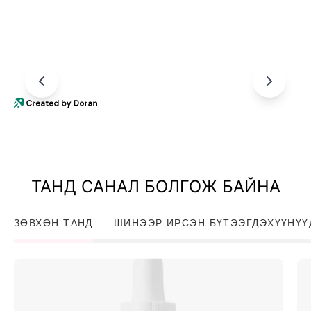
ТАНД САНАЛ БОЛГОЖ БАЙНА
ЗӨВХӨН ТАНД
ШИНЭЭР ИРСЭН БҮТЭЭГДЭХҮҮНҮҮ
Niacinamide
10%
+