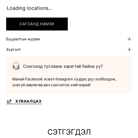
Loading locations...
САГСАНД НЭМЭХ
Буцаалтын журам
Хүргэлт
Сонгоход тусламж хэрэгтэй байна уу?
Манай Facebook эсвэл Instagram хуудас руу холбогдож,
үнэгүй зөвлөгөө авч сонголтоо хийгээрэй!
ХУВААЛЦАХ
СЭТГЭГДЭЛ