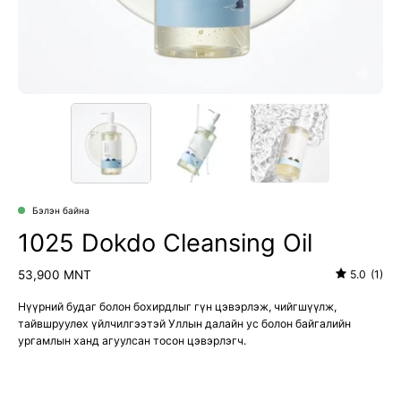
Бэлэн байна
1025 Dokdo Cleansing Oil
53,900 MNT
5.0
(1)
Нүүрний будаг болон бохирдлыг гүн цэвэрлэж, чийгшүүлж,
тайвшруулөх үйлчилгээтэй Уллын далайн ус болон байгалийн
ургамлын ханд агуулсан тосон цэвэрлэгч.