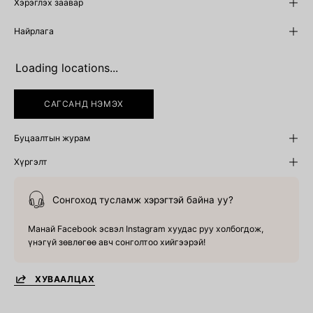
Хэрэглэх заавар
Найрлага
Loading locations...
САГСАНД НЭМЭХ
Буцаалтын журам
Хүргэлт
Сонгоход тусламж хэрэгтэй байна уу?
Манай Facebook эсвэл Instagram хуудас руу холбогдож,
үнэгүй зөвлөгөө авч сонголтоо хийгээрэй!
ХУВААЛЦАХ