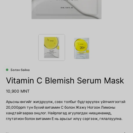
Бэлэн байна
Vitamin C Blemish Serum Mask
10,900 MNT
Арьсны өнгийг жигдрүүлж, сэвх толбыг бүдгэрүүлэх үйлчилгээтэй
20,000ppm тун бүхий витамин C болон Жэжү Ногоон Лимоны
хандтайгаараа онцлог. Найрлагад агуулагдах ниацинамид,
глутатион болон витамин Е нь арьсыг илүү сэргээж, гялалзуулна.