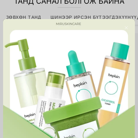
ТАНД САНАЛ БОЛГОЖ БАЙНА
ЗӨВХӨН ТАНД
ШИНЭЭР ИРСЭН БҮТЭЭГДЭХҮҮНҮҮ
Close
Niacinamide
10%
+
Zinc
1%