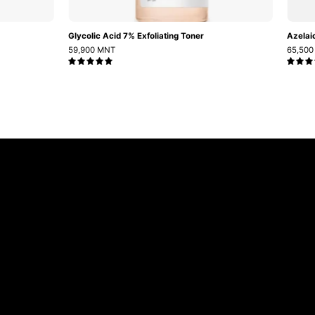
Glycolic Acid 7% Exfoliating Toner
Azelai
59,900 MNT
65,50
5.0