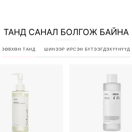
ТАНД САНАЛ БОЛГОЖ БАЙНА
ЗӨВХӨН ТАНД
ШИНЭЭР ИРСЭН БҮТЭЭГДЭХҮҮНҮҮД
Heartleaf
Heartlea
Pore
77%
Control
Soothing
Cleansing
Toner
Oil