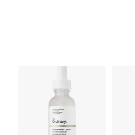
Niacinamide
10%
+
Zinc
1%