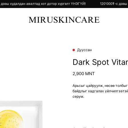
000₮-с дээш худалдан авалтад хот дотор хүргэлт ҮНЭГҮЙ!
120'000₮-с
Дууссан
Dark Spot Vit
2,900 MNT
Арьсыг цайруулж, нөсөө толбыг 
байдлыг хадгалах үйлчилгээтэй
серум.