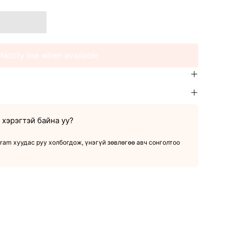
Notify me when available
хэрэгтэй байна уу?
ram хуудас руу холбогдож, үнэгүй зөвлөгөө авч сонголтоо