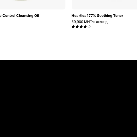
e Control Cleansing Oil
Heartleaf 77% Soothing Toner
59,900 MNT-с эхлээд
4.3