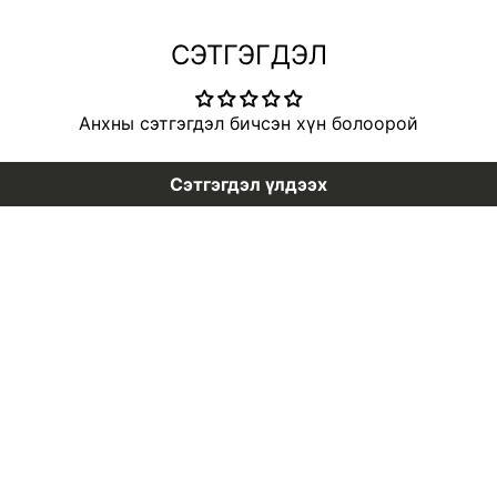
СЭТГЭГДЭЛ
Анхны сэтгэгдэл бичсэн хүн болоорой
Сэтгэгдэл үлдээх
Vita B3 Source
1025 Dokdo Cl
MNT 42,900
MNT 33,900