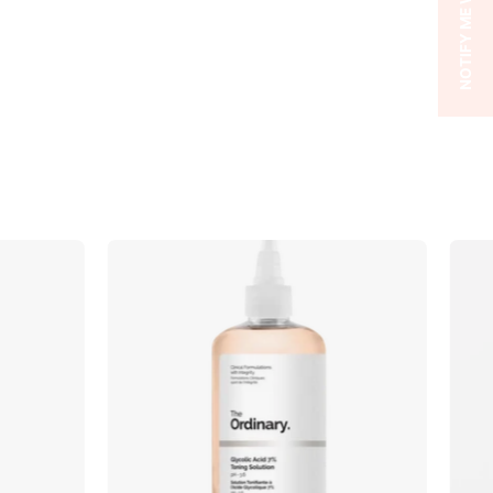
f
Glycolic
Acid
7%
Exfoliating
Toner