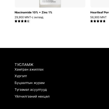
Niacinamide 10% + Zinc 1%
Heartleaf Por
29,900 MNT-с эхлээд
56,900 MNT
4.5
4.8
ТУСЛАМЖ
Хамтран ажиллах
Хүргэлт
Буцаалтын журам
.
Tsatsahaar sergesen medremj
Түгээмэл асуултууд
ugdg
Үйлчилгээний нөхцөл