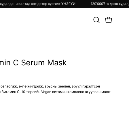
 дээш худалдан авалтад хот дотор хүргэлт ҮНЭГҮЙ!
120'000₮-с дээш
Хайлт
OPEN CART
хийх
amin C Serum Mask
багасгаж, өнгө жигдэлж, арьсны зөөлөн, эрүүл гэрэлтсэн
 Витамин С, 10 төрлийн Vegan витамин комплекс агуулсан маск-