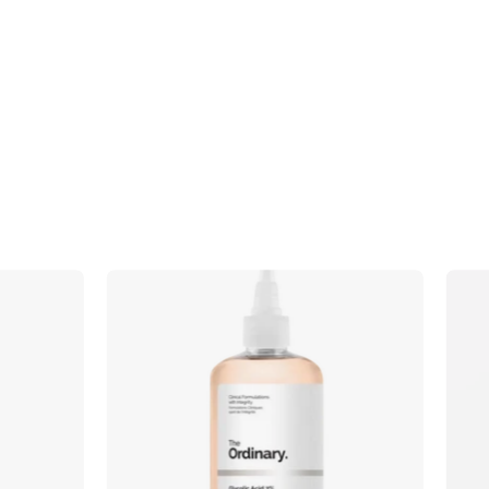
f
Glycolic
Acid
7%
Exfoliating
Toner