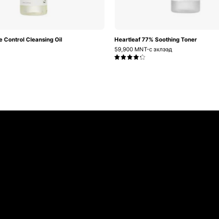
e Control Cleansing Oil
Heartleaf 77% Soothing Toner
59,900 MNT-с эхлээд
4.3