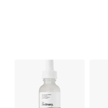
Niacinamide
10%
+
Zinc
1%