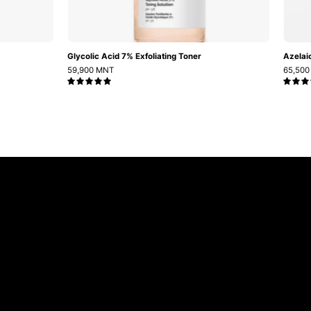
Glycolic Acid 7% Exfoliating Toner
Azelai
59,900 MNT
65,50
5.0