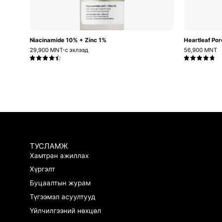
Niacinamide 10% + Zinc 1%
Heartleaf Por
29,900 MNT-с эхлээд
56,900 MNT
4.5
4.8
ТУСЛАМЖ
Хамтран ажиллах
Хүргэлт
Буцаалтын журам
.
Tsatsahaar sergesen medremj
Түгээмэл асуултууд
ugdg
Үйлчилгээний нөхцөл