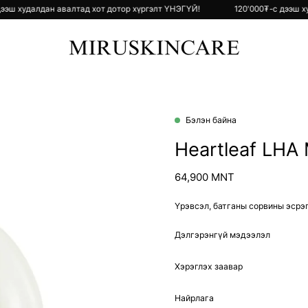
₮-с дээш худалдан авалтад хот дотор хүргэлт ҮНЭГҮЙ!
120'000₮-с дэ
Бэлэн байна
Open
image
Heartleaf LHA 
lightbox
64,900 MNT
Үрэвсэл, батганы сорвины эсрэ
Дэлгэрэнгүй мэдээлэл
Хэрэглэх заавар
Найрлага