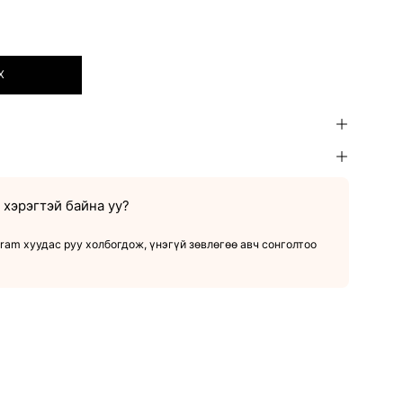
Х
хэрэгтэй байна уу?
ram хуудас руу холбогдож, үнэгүй зөвлөгөө авч сонголтоо