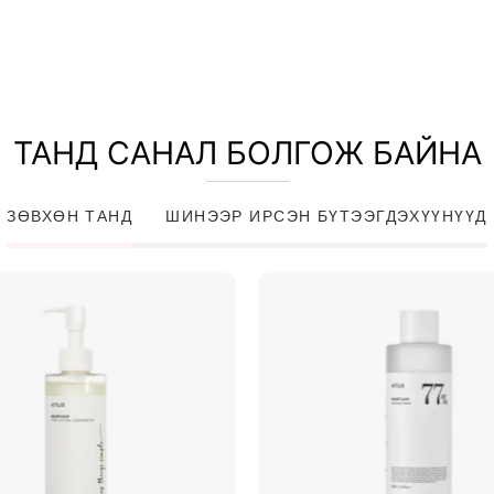
ТАНД САНАЛ БОЛГОЖ БАЙНА
ЗӨВХӨН ТАНД
ШИНЭЭР ИРСЭН БҮТЭЭГДЭХҮҮНҮҮД
Heartleaf
Heartlea
Pore
77%
Control
Soothing
Cleansing
Toner
Oil