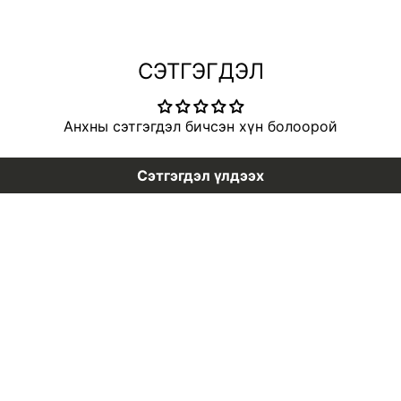
СЭТГЭГДЭЛ
Анхны сэтгэгдэл бичсэн хүн болоорой
Сэтгэгдэл үлдээх
Vita B3 Source
1025 Dokdo Cl
MNT 42,900
MNT 33,900