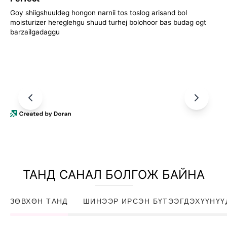
Goy shiigshuuldeg hongon narnii tos toslog arisand bol
moisturizer hereglehgu shuud turhej bolohoor bas budag ogt
barzailgadaggu
ТАНД САНАЛ БОЛГОЖ БАЙНА
ЗӨВХӨН ТАНД
ШИНЭЭР ИРСЭН БҮТЭЭГДЭХҮҮНҮҮ