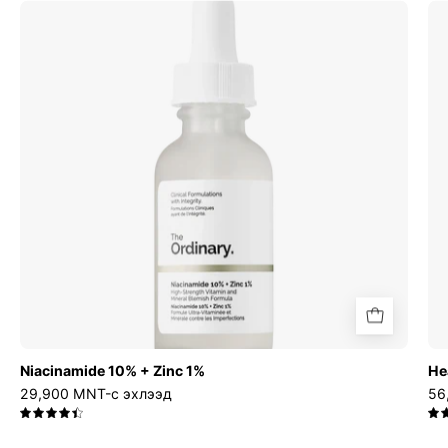
Niacinamide
10%
+
Zinc
1%
Niacinamide 10% + Zinc 1%
He
29,900 MNT-с эхлээд
56
4.5