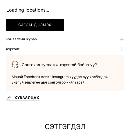
Loading locations...
САГСАНД НЭМЭХ
Буцаалтын журам
Хүргэлт
Сонгоход тусламж хэрэгтэй байна уу?
Манай Facebook эсвэл Instagram хуудас руу холбогдож,
үнэгүй зөвлөгөө авч сонголтоо хийгээрэй!
ХУВААЛЦАХ
СЭТГЭГДЭЛ