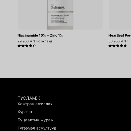
Niacinamide 10% + Zinc 1%
Heartleaf Por
29,900 MNT-с эхлээд
56,900 MNT
4.5
4.8
ТУСЛАМЖ
Хамтран ажиллах
Хүргэлт
Буцаалтын журам
.
Tsatsahaar sergesen medremj
Түгээмэл асуултууд