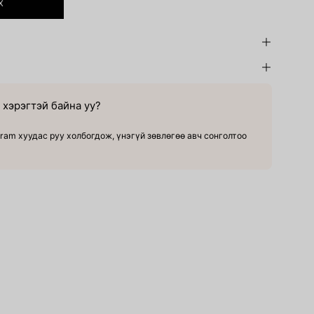
Х
хэрэгтэй байна уу?
ram хуудас руу холбогдож, үнэгүй зөвлөгөө авч сонголтоо