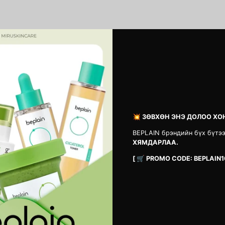
СЭТГЭГДЭЛ
Анхны сэтгэгдэл бичсэн хүн болоорой
💥 ЗӨВХӨН ЭНЭ ДОЛОО ХО
Сэтгэгдэл үлдээх
BEPLAIN брэндийн бүх бүтэ
ХЯМДАРЛАА.
[ 🛒 PROMO CODE: BEPLAIN1
Vita B3 Source
1025 Dokdo Cl
MNT 42,900
MNT 33,900