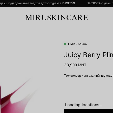
000₮-с дээш худалдан авалтад хот дотор хүргэлт ҮНЭГҮЙ!
120'000₮-с
Бэлэн байна
Open
image
Juicy Berry Pl
lightbox
33,900 MNT
Тэжээлээр хангаж, чийгшүүлдэг
Loading locations...