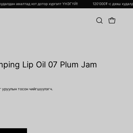
 дээш худалдан авалтад хот дотор хүргэлт ҮНЭГҮЙ!
120'000₮-с дээш
Хайлт
OPEN CART
хийх
imping Lip Oil 07 Plum Jam
 уруулын тосон чийгшүүлэгч.