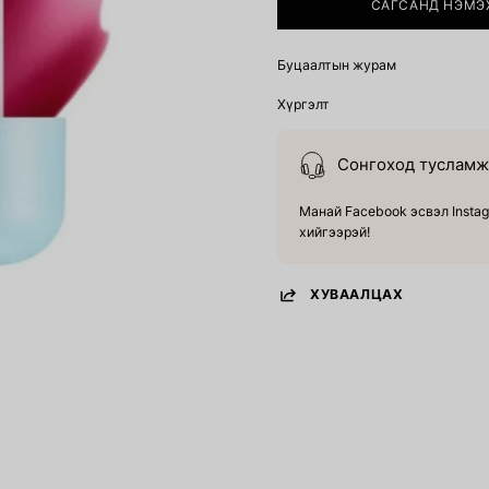
САГСАНД НЭМЭ
Буцаалтын журам
Хүргэлт
Сонгоход тусламж 
Манай Facebook эсвэл Instag
хийгээрэй!
ХУВААЛЦАХ