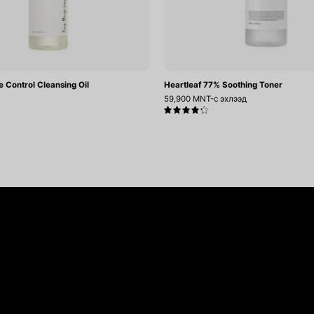
e Control Cleansing Oil
Heartleaf 77% Soothing Toner
59,900 MNT-с эхлээд
4.3