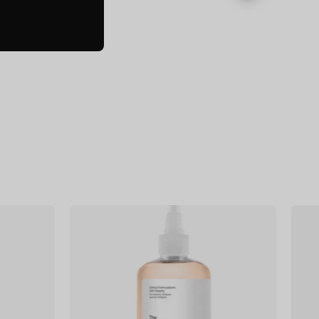
f
Glycolic
Acid
7%
Exfoliating
Toner