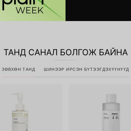
ТАНД САНАЛ БОЛГОЖ БАЙНА
ЗӨВХӨН ТАНД
ШИНЭЭР ИРСЭН БҮТЭЭГДЭХҮҮНҮҮД
Heartleaf
Heartlea
Pore
77%
Control
Soothing
Cleansing
Toner
Oil