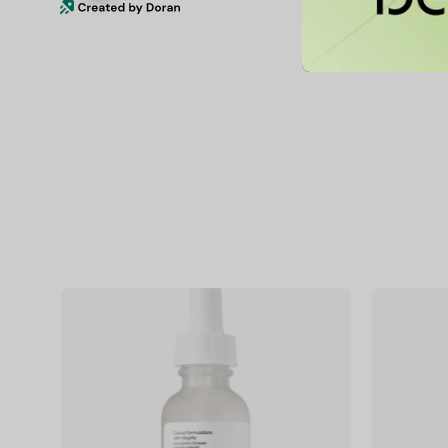
Niacinamide
10%
+
Zinc
1%