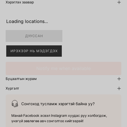
Хэрэглэх заавар
Loading locations...
ДУУССАН
ИРЭХЭЭР НЬ МЭДЭГДЭХ
Notify me when available
Буцаалтын журам
Хүргэлт
Сонгоход тусламж хэрэгтэй байна уу?
Манай Facebook эсвэл Instagram хуудас руу холбогдож,
үнэгүй зөвлөгөө авч сонголтоо хийгээрэй!