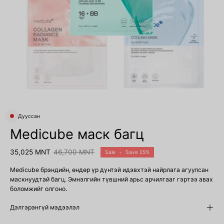
Дууссан
Medicube маск багц
35,025 MNT
46,700 MNT
Sale
•
Save
25%
Medicube
брэндийн, өндөр үр дүнтэй идэвхтэй найрлага агуулсан
маскнуудтай багц. Эмнэлгийн түвшний арьс арчилгааг гэртээ авах
боломжийг олгоно.
Дэлгэрэнгүй мэдээлэл