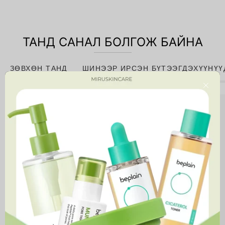
ТАНД САНАЛ БОЛГОЖ БАЙНА
ЗӨВХӨН ТАНД
ШИНЭЭР ИРСЭН БҮТЭЭГДЭХҮҮНҮҮ
Close
Niacinamide
10%
+
Zinc
1%